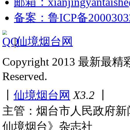
邮箱：xianjingyantaish
备案：鲁ICP备2000303
|
仙境烟台网
Copyright 2013 最新最
Reserved.
丨
仙境烟台网
X3.2
丨
主管：烟台市人民政府新
仙境烟台》杂志社