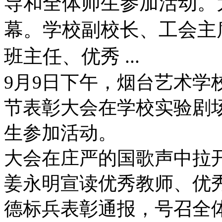
导和全体师生参加活动。
幕。学校副校长、工会主
班主任、优秀 ...
9月9日下午，烟台艺术学校2
节表彰大会在学校实验剧
生参加活动。
大会在庄严的国歌声中拉
姜永明宣读优秀教师、优
德标兵表彰通报，号召全