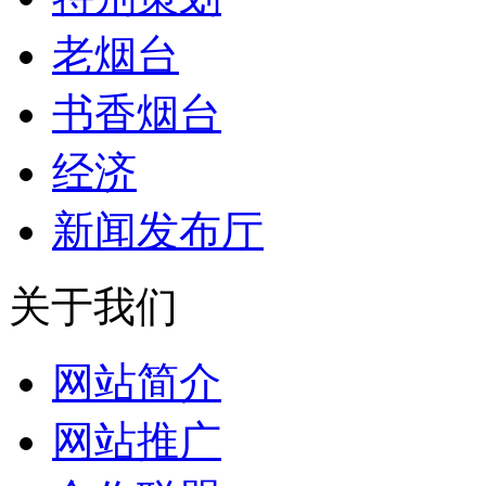
老烟台
书香烟台
经济
新闻发布厅
关于我们
网站简介
网站推广