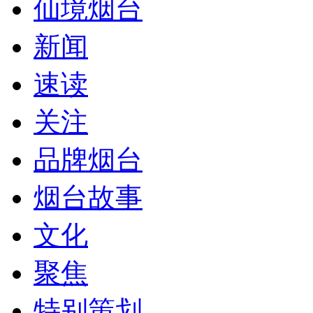
仙境烟台
新闻
速读
关注
品牌烟台
烟台故事
文化
聚焦
特别策划