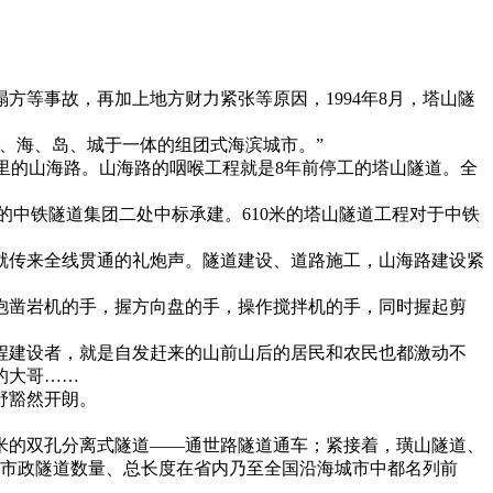
等事故，再加上地方财力紧张等原因，1994年8月，塔山隧
山、海、岛、城于一体的组团式海滨城市。”
公里的山海路。山海路的咽喉工程就是8年前停工的塔山隧道。全
的中铁隧道集团二处中标承建。610米的塔山隧道工程对于中铁
工地就传来全线贯通的礼炮声。隧道建设、道路施工，山海路建设紧
表，抱凿岩机的手，握方向盘的手，操作搅拌机的手，同时握起剪
程建设者，就是自发赶来的山前山后的居民和农民也都激动不
的大哥……
野豁然开朗。
长840米的双孔分离式隧道——通世路隧道通车；紧接着，璜山隧道、
米，市政隧道数量、总长度在省内乃至全国沿海城市中都名列前