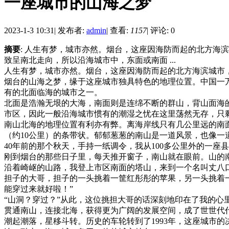
一座城市的山海之梦
2023-1-3 10:31
|
发布者:
admin
|
查看:
1157
|
评论: 0
摘要
: 人生有梦，城市亦然。烟台，这座因海防而起的北方
致呈南北走向，所以沿海城市中，东面或南面 ...
人生有梦，城市亦然。烟台，这座因海防而起的北方海滨城市
烟台的山海之梦，缘于这座城市独具特色的地理位置。中国一
有的北面临海的城市之一。
北面是浩瀚无垠的大海，南面则是连绵不断的群山，背山面海
市区，因此一般沿海城市惯有的潮湿之忧在这里荡然无存，只
南山北海的地理位置有利亦有弊。离海岸线只有几公里远的南
（约10公里）的条带状。郁郁葱葱的南山是一道风景，也像一
40年前的那个秋天，手持一纸调令，我从100多公里外的一座
刚到烟台的那些日子里，每天推开窗子，南山就在眼前。山的
沿着崎岖的山路，我登上市区南面的塔山，来到一个名叫丈八
担子的大哥，担子的一头挑着一筐红彤彤的苹果，另一头挑着
能穿过来就好啦！”
“山洞？穿过？”从此，这位挑担大哥的话深刻地印在了我的心
贯通南山，连接北海，获得更为广阔的发展空间，成了世世代
潮起潮落，星移斗转。历史的车轮转到了1993年，这座城市