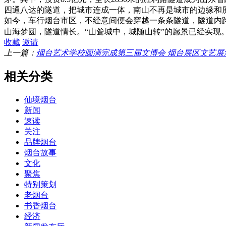
四通八达的隧道，把城市连成一体，南山不再是城市的边缘和
如今，车行烟台市区，不经意间便会穿越一条条隧道，隧道内
山海梦圆，隧道情长。“山耸城中，城随山转”的愿景已经实
收藏
邀请
上一篇：
烟台艺术学校圆满完成第三届文博会 烟台展区文艺展
相关分类
仙境烟台
新闻
速读
关注
品牌烟台
烟台故事
文化
聚焦
特别策划
老烟台
书香烟台
经济