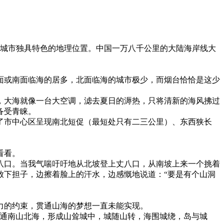
座城市独具特色的地理位置。中国一万八千公里的大陆海岸线大
面或南面临海的居多，北面临海的城市极少，而烟台恰恰是这少
，大海就像一台大空调，滤去夏日的溽热，只将清新的海风拂过
备受青睐。
了市中心区呈现南北短促（最短处只有二三公里）、东西狭长
看看。
八口。当我气喘吁吁地从北坡登上丈八口，从南坡上来一个挑着
放下担子，边擦着脸上的汗水，边感慨地说道：“要是有个山洞
力的约束，贯通山海的梦想一直未能实现。
贯通南山北海，形成山耸城中，城随山转，海围城绕，岛与城