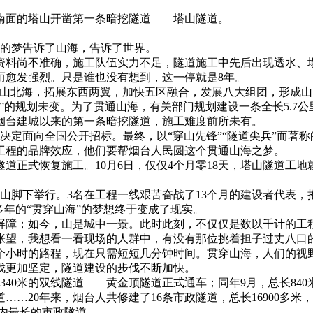
南面的塔山开凿第一条暗挖隧道——塔山隧道。
中的梦告诉了山海，告诉了世界。
料尚不准确，施工队伍实力不足，隧道施工中先后出现透水、塌方
而愈发强烈。只是谁也没有想到，这一停就是8年。
通南山北海，拓展东西两翼，加快五区融合，发展八大组团，形成
”的规划未变。为了贯通山海，有关部门规划建设一条全长5.7
隧道是烟台建城以来的第一条暗挖隧道，施工难度前所未有。
决定面向全国公开招标。最终，以“穿山先锋”“隧道尖兵”而著称
工程的品牌效应，他们要帮烟台人民圆这个贯通山海之梦。
塔山隧道正式恢复施工。10月6日，仅仅4个月零18天，塔山隧道
在塔山脚下举行。3名在工程一线艰苦奋战了13个月的建设者代
多年的“贯穿山海”的梦想终于变成了现实。
屏障；如今，山是城中一景。此时此刻，不仅仅是数以千计的工
张望，我想看一看现场的人群中，有没有那位挑着担子过丈八口
个小时的路程，现在只需短短几分钟时间。贯穿山海，人们的视
伐更加坚定，隧道建设的步伐不断加快。
1月，1340米的双线隧道——黄金顶隧道正式通车；同年9月，总
…20年来，烟台人共修建了16条市政隧道，总长16900多
省内最长的市政隧道……