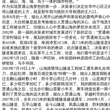
连，融山、海、城、岛于一体的城市特色。”
作为实现贯通山海梦想的第一步，决策者们决定在市中心区正
塔山隧道的上方，就是那年我与挑担大哥相遇的丈八口。
当年8月的一天，烟台人用开山的炮声和凿岩机的轰鸣声将心
但是，大自然像是故意考验烟台人贯通山海的决心。由于地质资
道工程被迫停工。但烟台人心中贯通山海的梦想并未泯灭，反
2002年，新一届的决策者对城市发展进行了新的定位：“贯
尽管时隔近十年，规划的措辞有了一些变化，但“贯通南北山海
长610米、双洞4车道、单洞净宽10.5米、高7.5米的塔山
由谁来挑此重担？接受8年前的教训，此次隧道施工，决策者们
隧道集团来说，实在算不上大工程，但是，他们看中的是这个
2002年5月18日，随着一声巨响，8年前因种种原因停工的
锣密鼓，马不停蹄。
2003年7月19日上午，山海路暨塔山隧道工程竣工通车典礼
刀，抓起红绸，随着百感交集地“咔嚓”一剪，烟台人翘首期盼
过去翻山越岭数小时，而今穿山而过几分钟；过去，山是南扩
已，多少双巴掌拍红了，多少双眼睛湿润了。我的眼睛在四处
贯通山海之后，过去步行翻山需要小半天、乘车绕道也要一两
看到了贯穿山海的远大前景，烟台人贯通山海、穿越时空的步
2007年2月，全长1023米的魁星楼隧道建成通车；2008年
南山隧道、五卒山隧道、金斗山隧道、凤凰山隧道、胜利路隧道…
茅。其中，投资8.5亿元，全长2830米的胜利路隧道成为山东