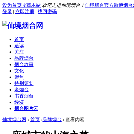
设为首页
收藏本站
欢迎走进仙境烟台！
仙境烟台官方微博
烟台
登录
|
立即注册
|
找回密码
首页
速读
关注
品牌烟台
烟台故事
文化
聚焦
特别策划
老烟台
书香烟台
经济
烟台图片云
仙境烟台网
›
首页
›
品牌烟台
›
查看内容