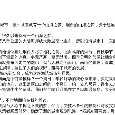
海滨城市，很久以来就有一个山海之梦。烟台的山海之梦，缘于这
，很久以来就有一个山海之梦。
万八千公里的大陆海岸线大致呈南北走向，所以沿海城市中，东
的地理位置让烟台占尽了地利之优。北面临海的烟台，夏秋季节
剩下惬意的凉爽。冬无严寒、夏无酷暑、四季分明的气候让烟台
面就是东西走向的群山，烟台人称之为南山。南山的阻隔，造成
道屏障，挡住了人们的视野，阻碍了城市的发展。
县城来到烟台，成为这座海滨城市的居民。
南面是个何等模样？一个周日，年轻好动的我心血来潮，决定去
口的地方。这里是两山之间的一个豁口，约一丈八尺宽，得名丈
一筐绿生生的蔬菜。我们都气喘吁吁地在丈八口相遇歇息。大哥
里，不时地回响在我的耳边。
代烟台人心中挥之不去的梦。然而，受技术条件的限制和财政实
的决策者顺应时势，确定了新的城市规划思路：“拓展东西两翼，