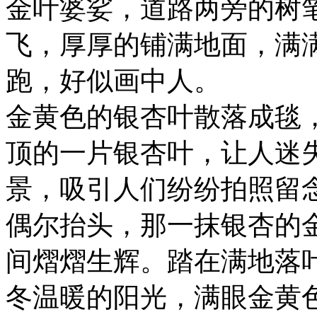
金叶婆娑，道路两旁的树
飞，厚厚的铺满地面，满
跑，好似画中人。
金黄色的银杏叶散落成毯
顶的一片银杏叶，让人迷
景，吸引人们纷纷拍照留
偶尔抬头，那一抹银杏的
间熠熠生辉。踏在满地落
冬温暖的阳光，满眼金黄