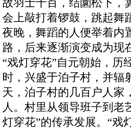
故羽士十百，结圜松下，
会上敲打着锣鼓，跳起舞蹈
夜晚，舞蹈的人便举着内置
路，后来逐渐演变成为现在
“戏灯穿花”自元朝始，历
时，兴盛于泊子村，并辐
天，泊子村的几百户人家
人。村里从领导班子到老
灯穿花”的传承发展。“戏