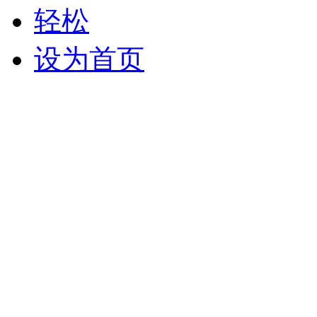
轻松
设为首页