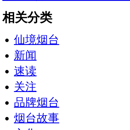
相关分类
仙境烟台
新闻
速读
关注
品牌烟台
烟台故事