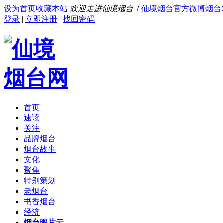
设为首页
收藏本站
欢迎走进仙境烟台！
仙境烟台官方微博
烟台
登录
|
立即注册
|
找回密码
首页
速读
关注
品牌烟台
烟台故事
文化
聚焦
特别策划
老烟台
书香烟台
经济
烟台图片云