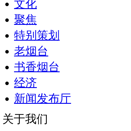
文化
聚焦
特别策划
老烟台
书香烟台
经济
新闻发布厅
关于我们