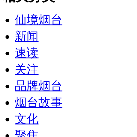
仙境烟台
新闻
速读
关注
品牌烟台
烟台故事
文化
聚焦