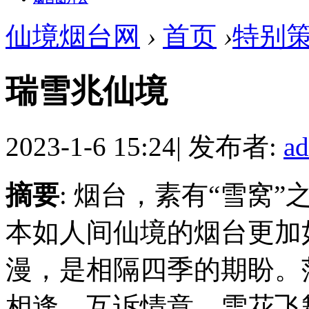
仙境烟台网
›
首页
›
特别
瑞雪兆仙境
2023-1-6 15:24
|
发布者:
a
摘要
: 烟台，素有“雪窝
本如人间仙境的烟台更加
漫，是相隔四季的期盼。
相逢，互诉情意。雪花飞