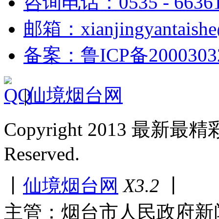
咨询电话：0535 - 6636
邮箱：xianjingyantaish
备案：鲁ICP备2000303
|
仙境烟台网
Copyright 2013 最新最
Reserved.
丨
仙境烟台网
X3.2
丨
主管：烟台市人民政府新