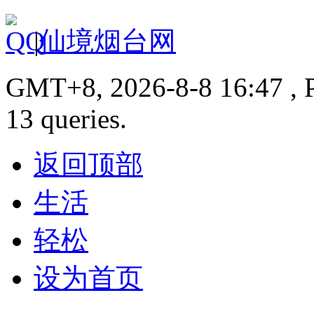
|
仙境烟台网
GMT+8, 2026-8-8 16:47 , P
13 queries.
返回顶部
生活
轻松
设为首页