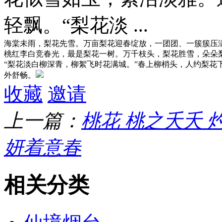
轻飘。“梨花淡 ...
海棠未雨，梨花先雪。万亩梨花迎春绽放，一团团、一簇簇压
桃红李白竞春光，最是梨花一树。万千枝头，梨花胜雪，朵朵
“梨花淡白柳深青，柳絮飞时花满城。”春上柳梢头，人约梨花
外舒畅。
收藏
邀请
上一篇：
桃花 桃之夭夭 
妍着意春
相关分类