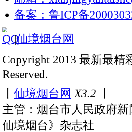
备案：鲁ICP备2000303
|
仙境烟台网
Copyright 2013 最新最
Reserved.
丨
仙境烟台网
X3.2
丨
主管：烟台市人民政府新
仙境烟台》杂志社