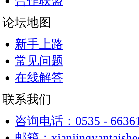
合作联盟
论坛地图
新手上路
常见问题
在线解答
联系我们
咨询电话：0535 - 6636
邮箱：xianjingyantaish