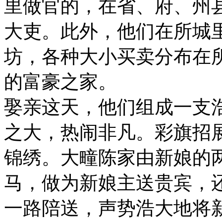
里做官的，在省、府、州
大吏。此外，他们在所城
坊，各种大小买卖分布在
的富豪之家。
娶亲这天，他们组成一支
之大，热闹非凡。彩旗招
锦绣。大疃陈家由新娘的
马，做为新娘主送贵宾，
一路陪送，声势浩大地将