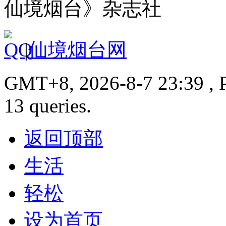
仙境烟台》杂志社
|
仙境烟台网
GMT+8, 2026-8-7 23:39 , P
13 queries.
返回顶部
生活
轻松
设为首页