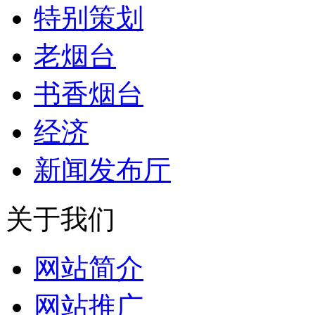
特别策划
老烟台
书香烟台
经济
新闻发布厅
关于我们
网站简介
网站推广