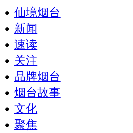
仙境烟台
新闻
速读
关注
品牌烟台
烟台故事
文化
聚焦