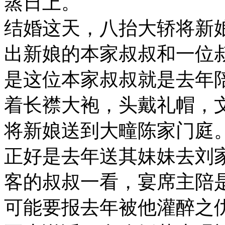
蒸日上。
结婚这天，八抬大轿将新
出新娘的本家叔叔和一位
是这位本家叔叔就是去年
着长襟大袍，头戴礼帽，
将新娘送到大疃陈家门庭
正好是去年送其妹妹去刘
客的叔叔一看，宴席主陪
可能要报去年被他灌醉之