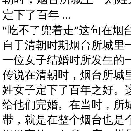
定下了百年 ...
“吃不了兜着走”这句在烟
自于清朝时期烟台所城里
一位女子结婚时所发生的
传说在清朝时，烟台所城
姓女子定下了百年之好。
给他们完婚。在当时，所
带，就是在整个烟台也是