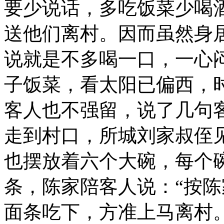
要少说话，多吃饭菜少喝
送他们离村。因而虽然身
说就是不多喝一口，一心
子饭菜，看太阳已偏西，
客人也不强留，说了几句
走到村口，所城刘家叔侄
也摆放着六个大碗，每个
条，陈家陪客人说：“按
面条吃下，方准上马离村