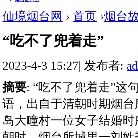
仙境烟台网
›
首页
›
烟台
“吃不了兜着走”
2023-4-3 15:27
|
发布者:
a
摘要
: “吃不了兜着走”
语，出自于清朝时期烟台
岛大疃村一位女子结婚时
朝时，烟台所城里一刘姓