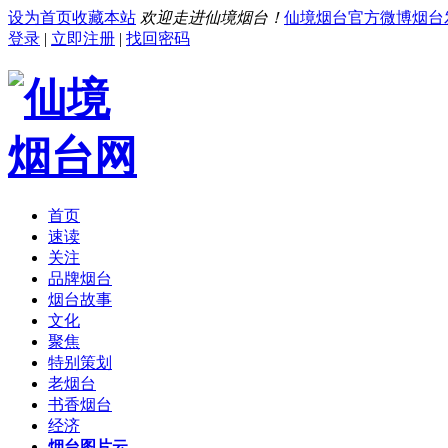
设为首页
收藏本站
欢迎走进仙境烟台！
仙境烟台官方微博
烟台
登录
|
立即注册
|
找回密码
首页
速读
关注
品牌烟台
烟台故事
文化
聚焦
特别策划
老烟台
书香烟台
经济
烟台图片云