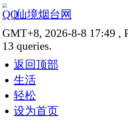
|
仙境烟台网
GMT+8, 2026-8-8 17:49 , P
13 queries.
返回顶部
生活
轻松
设为首页