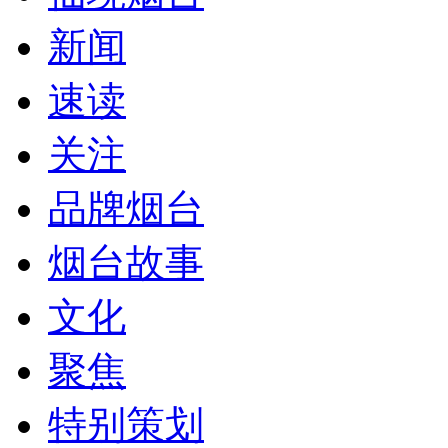
新闻
速读
关注
品牌烟台
烟台故事
文化
聚焦
特别策划