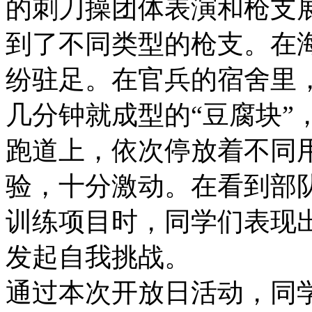
的刺刀操团体表演和枪支
到了不同类型的枪支。在
纷驻足。在官兵的宿舍里
几分钟就成型的“豆腐块”
跑道上，依次停放着不同
验，十分激动。在看到部
训练项目时，同学们表现
发起自我挑战。
通过本次开放日活动，同