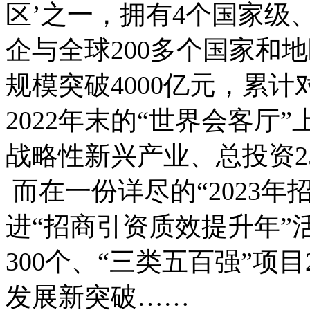
区’之一，拥有4个国家级、
企与全球200多个国家和
规模突破4000亿元，累计
2022年末的“世界会客厅
战略性新兴产业、总投资25
而在一份详尽的“2023
进“招商引资质效提升年”
300个、“三类五百强”项
发展新突破……