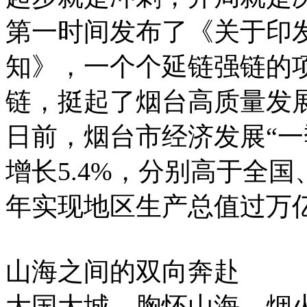
第一时间发布了《关于印发
知》，一个个延链强链的
链，挺起了烟台高质量发
日前，烟台市经济发展“一
增长5.4%，分别高于全国、
年实现地区生产总值过万
山海之间的双向奔赴
大国大城，胸怀山海，烟