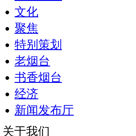
文化
聚焦
特别策划
老烟台
书香烟台
经济
新闻发布厅
关于我们