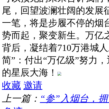
尾，回望波澜壮阔的发展
一笔，将是步履不停的烟台
势而起，聚变新生。万亿
背后，凝结着710万港城
简”：付出“万亿级”努力
的星辰大海！
收藏
邀请
上一篇：
“参”入烟台，拥