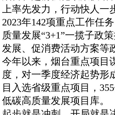
上率先发力，行动快人一
2023年142项重点工作
质量发展“3+1”一揽子
发展、促消费活动方案等
今年以来，烟台重点项目
度，对一季度经济起势形成
目入选省级重点项目，35
低碳高质量发展项目库。
起步就是冲刺，开局就是