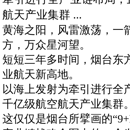
航天产业集群 ...
黄海之阳，风雷激荡，一
方，万众星河望。
短短三年多时间，烟台东
业航天新高地。
以海上发射为牵引进行全
千亿级航空航天产业集群
这仅仅是烟台所擘画的“9+