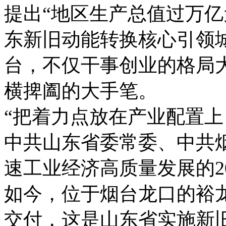
提出“地区生产总值过万亿
东新旧动能转换核心引领
台，不仅干事创业的格局
横捭阖的大手笔。
“把着力点放在产业配置上
中共山东省委常委、中共
速工业经济高质量发展的20
如今，位于烟台龙口的裕
交付，这是山东省实施新