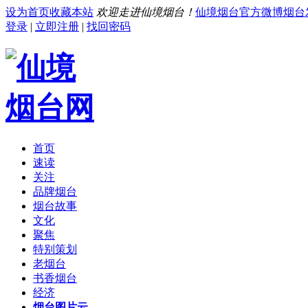
设为首页
收藏本站
欢迎走进仙境烟台！
仙境烟台官方微博
烟台
登录
|
立即注册
|
找回密码
首页
速读
关注
品牌烟台
烟台故事
文化
聚焦
特别策划
老烟台
书香烟台
经济
烟台图片云