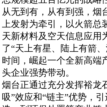
从无到有，从有到强，烟
上发射为牵引，以火箭总
天新材料及空天信息应用
了“天上有星、陆上有箭、
时间，崛起一个全新高端
头企业强势带动。
烟台正通过充分发挥裕龙
吸”效应和“链主”优势，