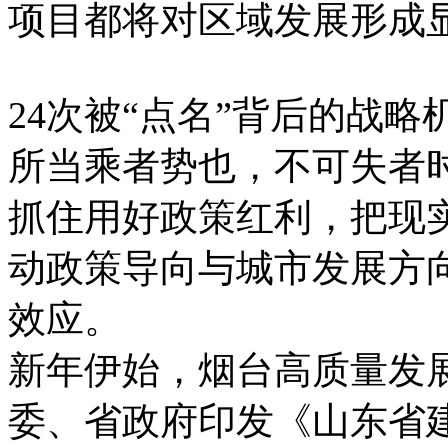
项目都将对区域发展形成
24次被“点名”背后的战略
所当乘者势也，不可失者
抓住用好政策红利，把现
动政策导向与城市发展方
效应。
新年伊始，烟台高质量发
委、省政府印发《山东省