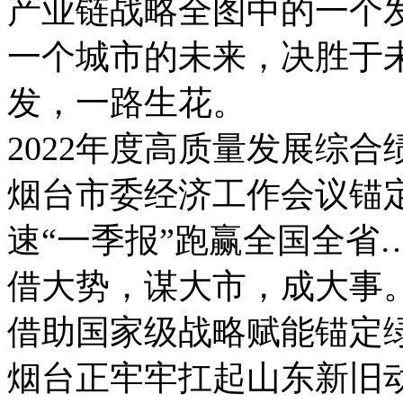
产业链战略全图中的一个
一个城市的未来，决胜于
发，一路生花。
2022年度高质量发展综
烟台市委经济工作会议锚
速“一季报”跑赢全国全省
借大势，谋大市，成大事
借助国家级战略赋能锚定
烟台正牢牢扛起山东新旧动