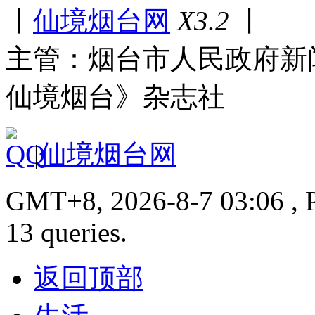
丨
仙境烟台网
X3.2
丨
主管：烟台市人民政府新
仙境烟台》杂志社
|
仙境烟台网
GMT+8, 2026-8-7 03:06 , P
13 queries.
返回顶部