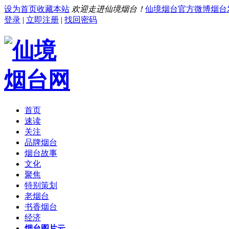
设为首页
收藏本站
欢迎走进仙境烟台！
仙境烟台官方微博
烟台
登录
|
立即注册
|
找回密码
首页
速读
关注
品牌烟台
烟台故事
文化
聚焦
特别策划
老烟台
书香烟台
经济
烟台图片云