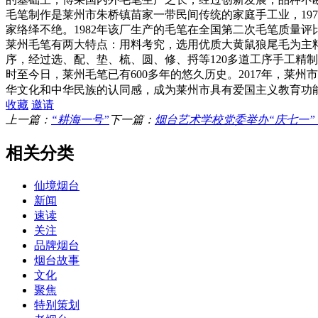
毛笔制作是莱州市朱桥镇苗家一带民间传统的家庭手工业，19
家络绎不绝。1982年该厂生产的毛笔在全国第二次毛笔质量评
莱州毛笔有两大特点：用料考究，选用优质大黄鼠狼尾毛为主
序，经过选、配、垫、梳、圆、修、捋等120多道工序手工精
时至今日，莱州毛笔已有600多年的悠久历史。2017年，
华文化和中华民族的认同感，成为莱州市具有爱国主义教育功
收藏
邀请
上一篇：
“耕海一号”
下一篇：
烟台艺术学校党委举办“庆七一”
相关分类
仙境烟台
新闻
速读
关注
品牌烟台
烟台故事
文化
聚焦
特别策划