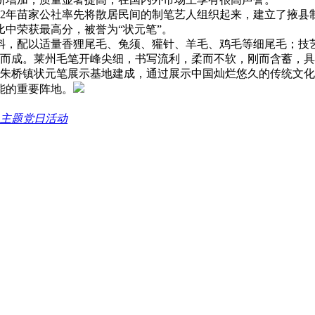
72年苗家公社率先将散居民间的制笔艺人组织起来，建立了掖县
比中荣获最高分，被誉为“状元笔”。
料，配以适量香狸尾毛、兔须、獾针、羊毛、鸡毛等细尾毛；技
制而成。莱州毛笔开峰尖细，书写流利，柔而不软，刚而含蓄，具
莱州市朱桥镇状元笔展示基地建成，通过展示中国灿烂悠久的传统
能的重要阵地。
 主题党日活动