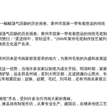
出一幅幅荡气回肠的历史画卷。莱州市苗家一带有着悠远的传统
幅荡气回肠的历史画卷。莱州市苗家一带有着悠远的传统毛笔制
曰：“柔进得中，管轻适手。”2006年莱州毛笔制作技艺被列
非物质文化遗产名录。
莱州历来是书画家群英荟萃的地方，为莱州毛笔的兴盛和发展提
托这一优势，当地许多农家以制笔为谋生手段。明清时期，家家
挑驴驮，远走府县州城，直到大明京都，足迹踏遍白山黑水、长
名宰相重臣如：赵焕、赵耀、毛纪、刘耳枝，还有书画名家翟云
湖笔”齐名，受到许多当代书画大家的青睐。
，掖县就有制笔作坊，从事专业生产。建国后，在继承传统工艺