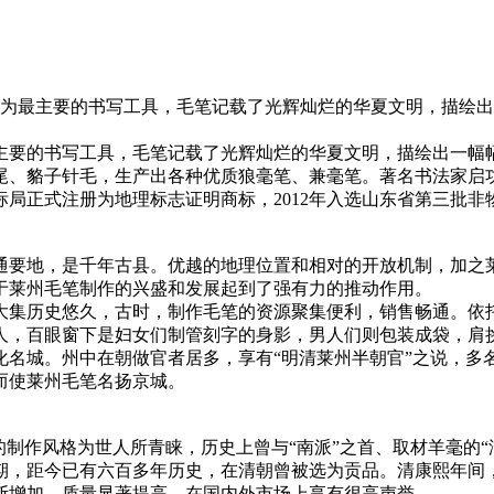
。作为最主要的书写工具，毛笔记载了光辉灿烂的华夏文明，描绘
主要的书写工具，毛笔记载了光辉灿烂的华夏文明，描绘出一幅
、貉子针毛，生产出各种优质狼毫笔、兼毫笔。著名书法家启功赞
标局正式注册为地理标志证明商标，2012年入选山东省第三批
通要地，是千年古县。优越的地理位置和相对的开放机制，加之
于莱州毛笔制作的兴盛和发展起到了强有力的推动作用。
大集历史悠久，古时，制作毛笔的资源聚集便利，销售畅通。依
人，百眼窗下是妇女们制管刻字的身影，男人们则包装成袋，肩
化名城。州中在朝做官者居多，享有“明清莱州半朝官”之说，多
而使莱州毛笔名扬京城。
的制作风格为世人所青睐，历史上曾与“南派”之首、取材羊毫的“
期，距今已有六百多年历史，在清朝曾被选为贡品。清康熙年间
断增加，质量显著提高，在国内外市场上享有很高声誉。