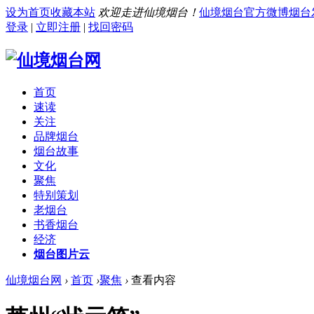
设为首页
收藏本站
欢迎走进仙境烟台！
仙境烟台官方微博
烟台
登录
|
立即注册
|
找回密码
首页
速读
关注
品牌烟台
烟台故事
文化
聚焦
特别策划
老烟台
书香烟台
经济
烟台图片云
仙境烟台网
›
首页
›
聚焦
›
查看内容