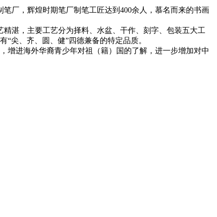
制笔厂，辉煌时期笔厂制笔工匠达到400余人，慕名而来的书画
艺精湛，主要工艺分为择料、水盆、干作、刻字、包装五大工
有“尖、齐、圆、健”四德兼备的特定品质。
文化，增进海外华裔青少年对祖（籍）国的了解，进一步增加对中