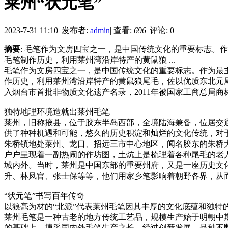
莱州“状元笔”
2023-7-31 11:10
|
发布者:
admin
|
查看:
696
|
评论: 0
摘要
: 毛笔作为文房四宝之一，是中国传统文化的重要标志
毛笔制作历史，利用莱州湾沿岸特产的黄鼠狼 ...
毛笔作为文房四宝之一，是中国传统文化的重要标志。作为最
作历史，利用莱州湾沿岸特产的黄鼠狼尾毛，佐以优质东北元尾
入烟台市首批非物质文化遗产名录，2011年被国家工商总局商
独特地理环境造就出莱州毛笔
莱州，旧称掖县，位于胶东半岛西部，全境陆海兼备，位居交
供了种种机遇和可能，悠久的历史积淀和灿烂的文化传统，对
朱桥镇地处莱州、龙口、招远三市中心地区，闻名胶东的朱桥
户户呈现着一副热闹的作坊图，土炕上是梳理着各种尾毛的老
城内外。当时，莱州是中国东部的重要州府，又是一座历史文
升、林凤官、张士保等等，他们用家乡笔影响着朝野各界，从
“状元笔”书写百年传奇
以狼毫为材的“北派”代表莱州毛笔因其丰厚的文化底蕴和独特
莱州毛笔是一种古老的地方传统工艺品，规模生产始于明朝中
的基础上，博采国内外毛笔生产之长，经过创新发展，品种不