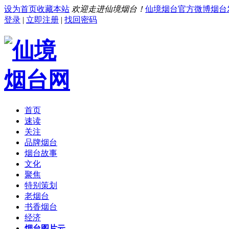
设为首页
收藏本站
欢迎走进仙境烟台！
仙境烟台官方微博
烟台
登录
|
立即注册
|
找回密码
首页
速读
关注
品牌烟台
烟台故事
文化
聚焦
特别策划
老烟台
书香烟台
经济
烟台图片云