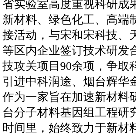
省实验室高度重视科研成
新材料、绿色化工、高端
接活动，与宋和宋科技、
等区内企业签订技术研发
技攻关项目90余项，争取
引进中科润途、烟台辉华
作为一家旨在加速新材料
台分子材料基因组工程研
时间里，始终致力于新材