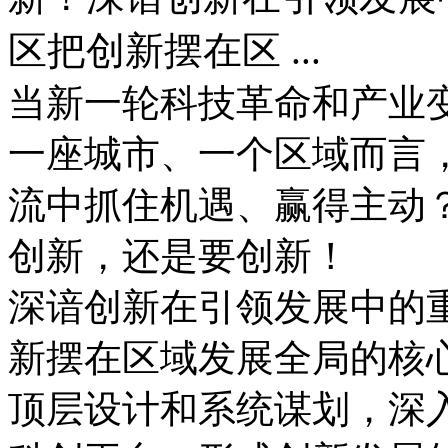
区把创新摆在区 ...
当新一轮科技革命和产业
一座城市、一个区域而言
流中抓住机遇、赢得主动
创新，还是要创新！
深谙创新在引领发展中的
新摆在区域发展全局的核
顶层设计和系统谋划，深