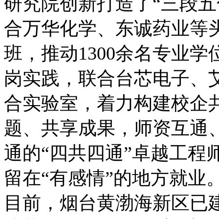
研究院创新打造了“三段五
合万华化学、东诚药业等
班，推动1300余名专业学
岗实践，联合台芯电子、艾
合实验室，着力构建校企
题、共享成果，师资互通
通的“四共四通”卓越工程
留在“有感情”的地方就业
目前，烟台黄渤海新区已建