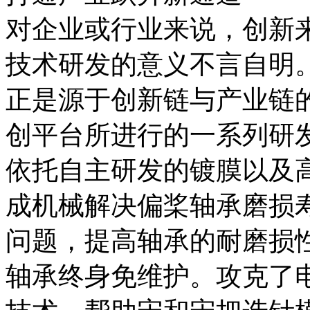
对企业或行业来说，创新
技术研发的意义不言自明
正是源于创新链与产业链
创平台所进行的一系列研
依托自主研发的镀膜以及
成机械解决偏桨轴承磨损
问题，提高轴承的耐磨损
轴承终身免维护。攻克了