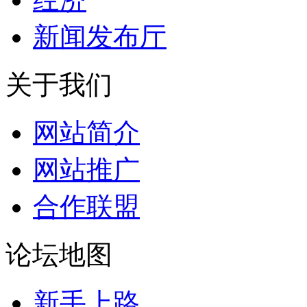
新闻发布厅
关于我们
网站简介
网站推广
合作联盟
论坛地图
新手上路