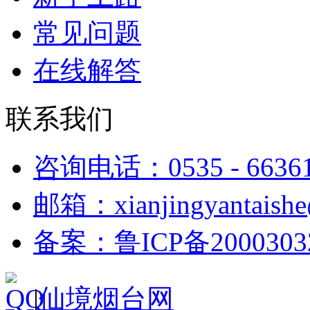
常见问题
在线解答
联系我们
咨询电话：0535 - 6636
邮箱：xianjingyantaish
备案：鲁ICP备2000303
|
仙境烟台网