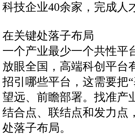
科技企业40余家，完成人才
在关键处落子布局
一个产业最少一个共性平
放眼全国，高端科创平台
招引哪些平台，这需要把“
望远、前瞻部署。找准产业
结合点、联结点和发力点
处落子布局。