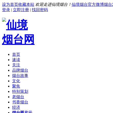
设为首页
收藏本站
欢迎走进仙境烟台！
仙境烟台官方微博
烟台
登录
|
立即注册
|
找回密码
首页
速读
关注
品牌烟台
烟台故事
文化
聚焦
特别策划
老烟台
书香烟台
经济
烟台图片云