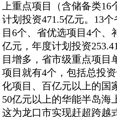
上重点项目（含储备类16个
计划投资471.5亿元。1
目6个、省优选项目4个、补短
亿元，年度计划投资253.
目增多，省市级重点项目单
项目就有4个，包括总投
化项目、百亿元以上的国家
50亿元以上的华能半岛海
这为龙口市实现赶超跨越