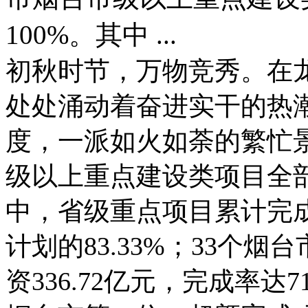
100%。其中 ...
初秋时节，万物竞秀。在
处处涌动着奋进实干的热
度，一派如火如荼的繁忙
级以上重点建设类项目全部
中，省级重点项目累计完成投
计划的83.33%；33个
资336.72亿元，完成率达