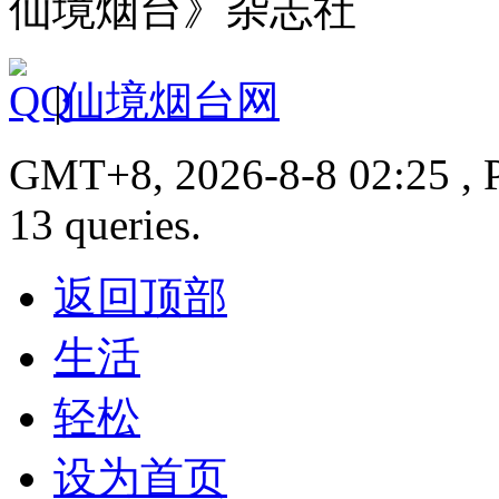
仙境烟台》杂志社
|
仙境烟台网
GMT+8, 2026-8-8 02:25 , P
13 queries.
返回顶部
生活
轻松
设为首页