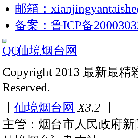
邮箱：xianjingyantaish
备案：鲁ICP备2000303
|
仙境烟台网
Copyright 2013 最新最
Reserved.
丨
仙境烟台网
X3.2
丨
主管：烟台市人民政府新