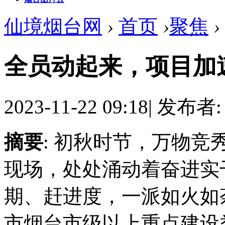
仙境烟台网
›
首页
›
聚焦
›
全员动起来，项目加
2023-11-22 09:18
|
发布者
摘要
: 初秋时节，万物
现场，处处涌动着奋进实
期、赶进度，一派如火如
市烟台市级以上重点建设