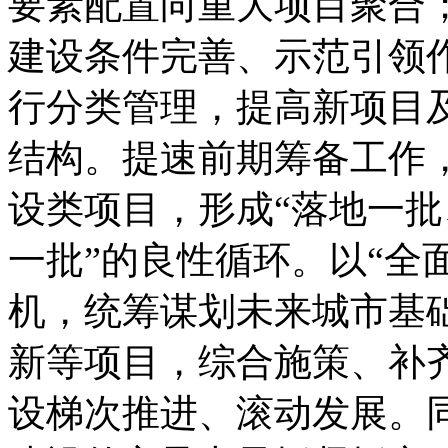
要素配置向重大项目聚合
建设条件完善、示范引领
行分类管理，提高新项目
结构。提速前期筹备工作
设类项目，形成“落地一
一批”的良性循环。以“全
机，统筹谋划未来城市基
新等项目，综合施策、补
设梯次推进、滚动发展。