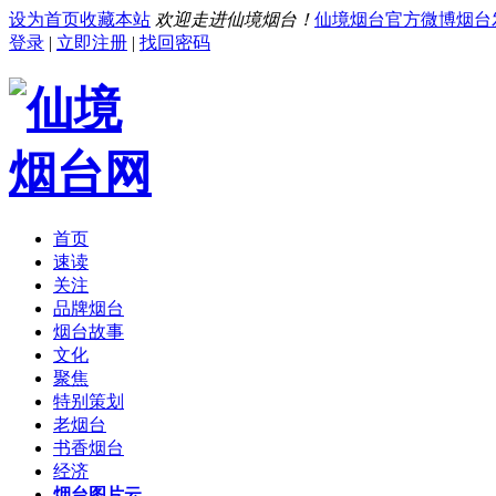
设为首页
收藏本站
欢迎走进仙境烟台！
仙境烟台官方微博
烟台
登录
|
立即注册
|
找回密码
首页
速读
关注
品牌烟台
烟台故事
文化
聚焦
特别策划
老烟台
书香烟台
经济
烟台图片云