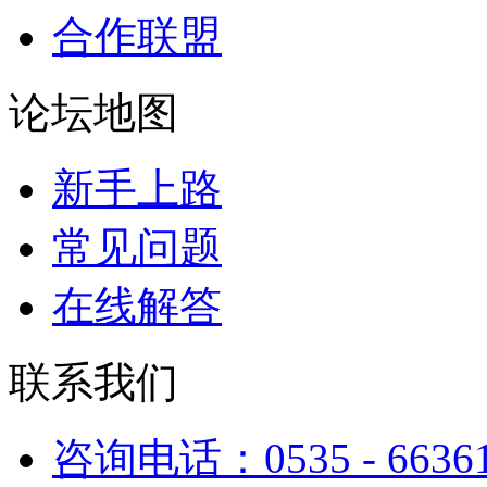
合作联盟
论坛地图
新手上路
常见问题
在线解答
联系我们
咨询电话：0535 - 6636