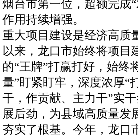
烟台市第一位，超额完成“
作用持续增强。
重大项目建设是经济高质
以来，龙口市始终将项目
的“王牌”打赢打好，始终
量”盯紧盯牢，深度浓厚“
干，作贡献、主力干”实
展后劲，为县域高质量发
夯实了根基。今年，龙口市