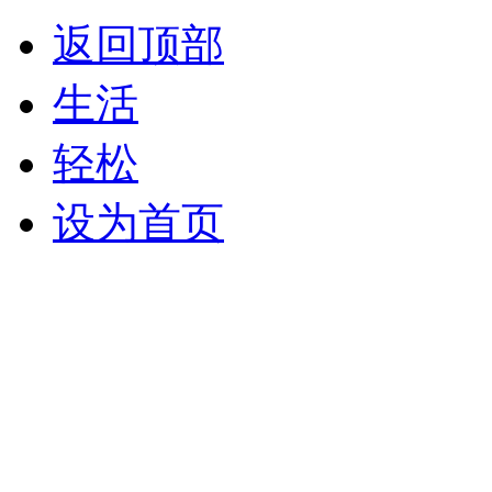
返回顶部
生活
轻松
设为首页