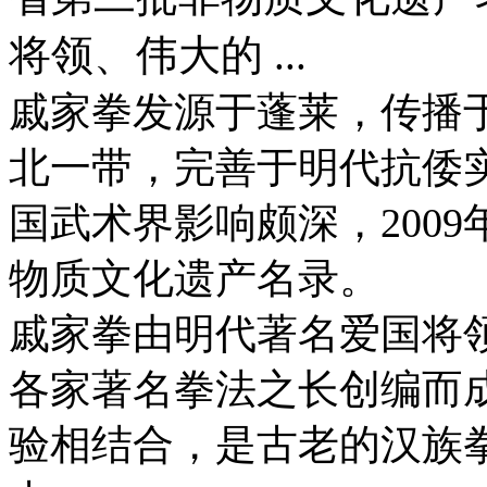
将领、伟大的 ...
戚家拳发源于蓬莱，传播
北一带，完善于明代抗倭
国武术界影响颇深，200
物质文化遗产名录。
戚家拳由明代著名爱国将
各家著名拳法之长创编而
验相结合，是古老的汉族拳