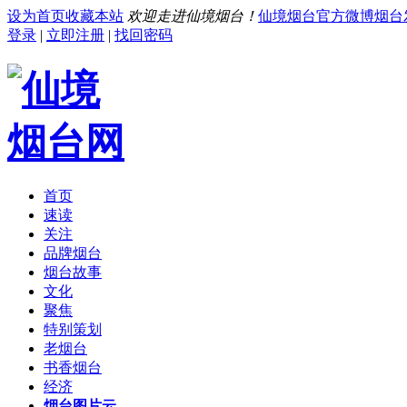
设为首页
收藏本站
欢迎走进仙境烟台！
仙境烟台官方微博
烟台
登录
|
立即注册
|
找回密码
首页
速读
关注
品牌烟台
烟台故事
文化
聚焦
特别策划
老烟台
书香烟台
经济
烟台图片云