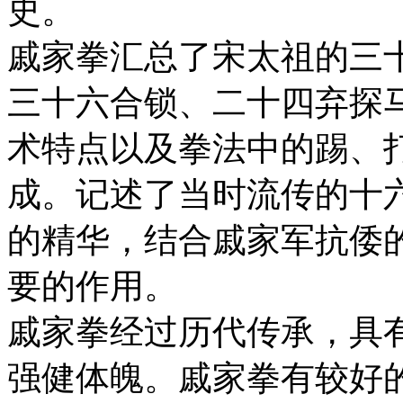
史。
戚家拳汇总了宋太祖的三
三十六合锁、二十四弃探
术特点以及拳法中的踢、
成。记述了当时流传的十
的精华，结合戚家军抗倭
要的作用。
戚家拳经过历代传承，具
强健体魄。戚家拳有较好