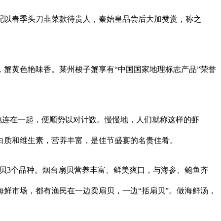
。
配以春季头刀韭菜款待贵人，秦始皇品尝后大加赞赏，称之
蟹黄色艳味香。莱州梭子蟹享有“中国国家地理标志产品”荣誉
。
地连在一起，便顺势以对计数。慢慢地，人们就称这样的虾
白质和维生素，营养丰富，是佳节盛宴的名贵佳肴。
扇贝3个品种。烟台扇贝营养丰富、鲜美爽口，与海参、鲍鱼齐
鲜市场，都有渔民在一边卖扇贝，一边“括扇贝”。做海鲜汤，