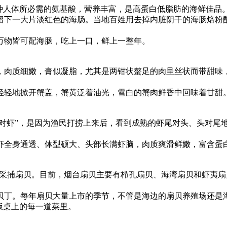
种人体所必需的氨基酸，营养丰富，是高蛋白低脂肪的海鲜佳品
留下一大片淡红色的海肠。当地百姓用去掉内脏阴干的海肠焙粉
万物皆可配海肠，吃上一口，鲜上一整年。
，肉质细嫩，膏似凝脂，尤其是两钳状螯足的肉呈丝状而带甜味，
轻轻地掀开蟹盖，蟹黄泛着油光，雪白的蟹肉鲜香中回味着甘甜
“对虾”，是因为渔民打捞上来后，看到成熟的虾尾对头、头对尾
虾全身通透、体型硕大、头部长满虾脑，肉质爽滑鲜嫩，富含蛋
开始采捕扇贝。目前，烟台扇贝主要有栉孔扇贝、海湾扇贝和虾夷
贝丁。每年扇贝大量上市的季节，不管是海边的扇贝养殖场还是海
饭桌上的每一道菜里。