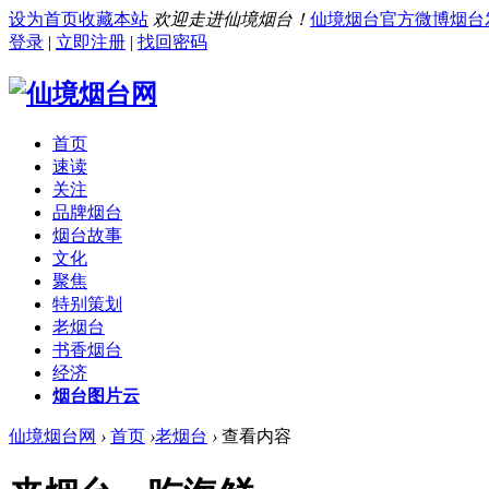
设为首页
收藏本站
欢迎走进仙境烟台！
仙境烟台官方微博
烟台
登录
|
立即注册
|
找回密码
首页
速读
关注
品牌烟台
烟台故事
文化
聚焦
特别策划
老烟台
书香烟台
经济
烟台图片云
仙境烟台网
›
首页
›
老烟台
›
查看内容