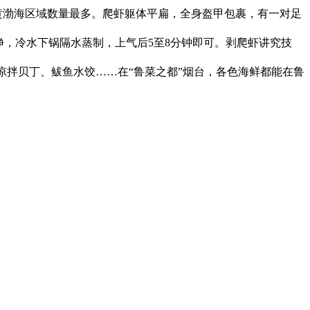
黄渤海区域数量最多。爬虾躯体平扁，全身盔甲包裹，有一对足
净，冷水下锅隔水蒸制，上气后5至8分钟即可。剥爬虾讲究技
凉拌贝丁、鲅鱼水饺……在“鲁菜之都”烟台，各色海鲜都能在鲁