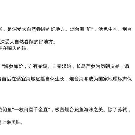
源丰富，是深受大自然眷顾的好地方。烟台海“鲜”，活色生香。烟台
是深受大自然眷顾的好地方。
挂在嘴边的话。
：“海参如阶，亦有品级。自秦汉始，长岛产参为历朝贡品，谓
育苗后在适宜海域底播自然生长，烟台海参成为国家地理标志保
鲍鱼“一枚何啻千金直”，极言烟台鲍鱼海味之美。除了苏轼，
是上乘美味。