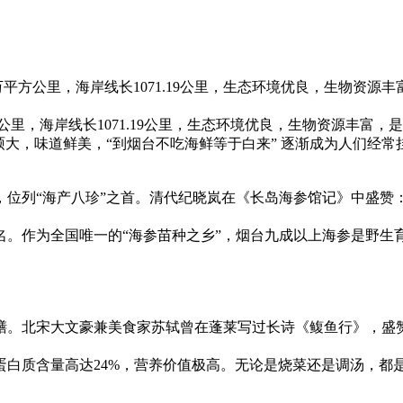
万平方公里，海岸线长1071.19公里，生态环境优良，生物资
公里，海岸线长1071.19公里，生态环境优良，生物资源丰富，
硕大，味道鲜美，“到烟台不吃海鲜等于白来” 逐渐成为人们经常
位列“海产八珍”之首。清代纪晓岚在《长岛海参馆记》中盛赞
名。作为全国唯一的“海参苗种之乡”，烟台九成以上海参是野生
膳。北宋大文豪兼美食家苏轼曾在蓬莱写过长诗《鳆鱼行》，盛赞
白质含量高达24%，营养价值极高。无论是烧菜还是调汤，都