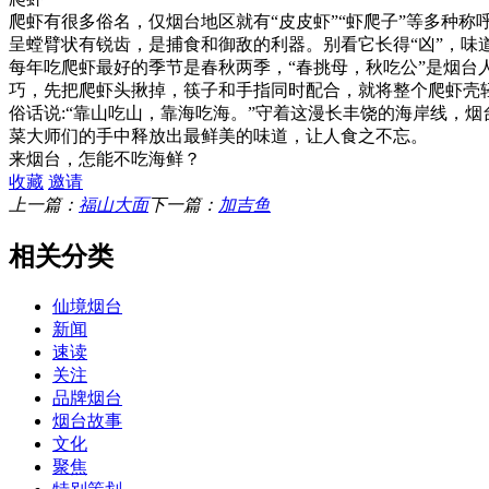
爬虾有很多俗名，仅烟台地区就有“皮皮虾”“虾爬子”等多种
呈螳臂状有锐齿，是捕食和御敌的利器。别看它长得“凶”，味
每年吃爬虾最好的季节是春秋两季，“春挑母，秋吃公”是烟台
巧，先把爬虾头揪掉，筷子和手指同时配合，就将整个爬虾壳
俗话说:“靠山吃山，靠海吃海。”守着这漫长丰饶的海岸线，
菜大师们的手中释放出最鲜美的味道，让人食之不忘。
来烟台，怎能不吃海鲜？
收藏
邀请
上一篇：
福山大面
下一篇：
加吉鱼
相关分类
仙境烟台
新闻
速读
关注
品牌烟台
烟台故事
文化
聚焦