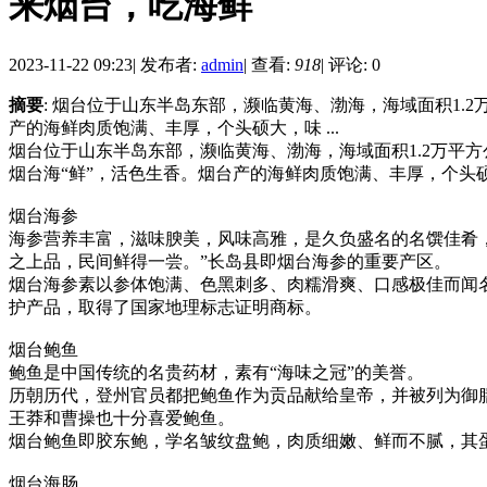
来烟台，吃海鲜
2023-11-22 09:23
|
发布者:
admin
|
查看:
918
|
评论: 0
摘要
: 烟台位于山东半岛东部，濒临黄海、渤海，海域面积1.2
产的海鲜肉质饱满、丰厚，个头硕大，味 ...
烟台位于山东半岛东部，濒临黄海、渤海，海域面积1.2万平方
烟台海“鲜”，活色生香。烟台产的海鲜肉质饱满、丰厚，个头
烟台海参
海参营养丰富，滋味腴美，风味高雅，是久负盛名的名馔佳肴，
之上品，民间鲜得一尝。”长岛县即烟台海参的重要产区。
烟台海参素以参体饱满、色黑刺多、肉糯滑爽、口感极佳而闻
护产品，取得了国家地理标志证明商标。
烟台鲍鱼
鲍鱼是中国传统的名贵药材，素有“海味之冠”的美誉。
历朝历代，登州官员都把鲍鱼作为贡品献给皇帝，并被列为御
王莽和曹操也十分喜爱鲍鱼。
烟台鲍鱼即胶东鲍，学名皱纹盘鲍，肉质细嫩、鲜而不腻，其蛋
烟台海肠