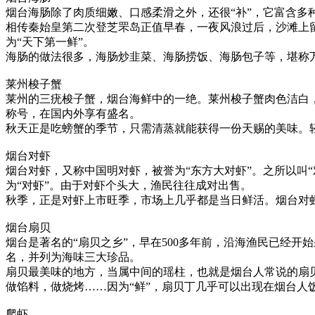
烟台海肠除了肉质细嫩、口感柔滑之外，还很“补”，它富含多
相传秦始皇第二次登芝罘岛正值早春，一夜风浪过后，沙滩上
为“天下第一鲜”。
海肠的做法很多，海肠炒韭菜、海肠捞饭、海肠包子等，堪称
莱州梭子蟹
莱州的三疣梭子蟹，烟台海鲜中的一绝。莱州梭子蟹肉色洁白
称号，在国内外享有盛名。
秋天正是吃螃蟹的季节，只需清蒸就能获得一份天赐的美味。
烟台对虾
烟台对虾，又称中国明对虾，被誉为“东方大对虾”。之所以叫
为“对虾”。由于对虾个头大，渔民往往成对出售。
秋季，正是对虾上市旺季，市场上几乎都是当日鲜活。烟台对
烟台扇贝
烟台是著名的“扇贝之乡”，早在500多年前，沿海渔民已经
名，并列为海味三大珍品。
扇贝最美味的地方，当属中间的瑶柱，也就是烟台人常说的扇
做馅料，做烧烤……因为“鲜”，扇贝丁几乎可以出现在烟台人
爬虾