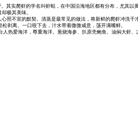
称呼。其实爬虾的学名叫虾蛄，在中国沿海地区都有分布，尤其以
道却极其美味。
人心照不宣的默契。清蒸是最常见的做法，将新鲜的爬虾冲洗干
轻松剥离。一口咬下去，汁水带着微微咸意，荡开满嘴鲜。
烟台人热爱海洋，尊重海洋。葱烧海参、扒原壳鲍鱼、油焖大虾、