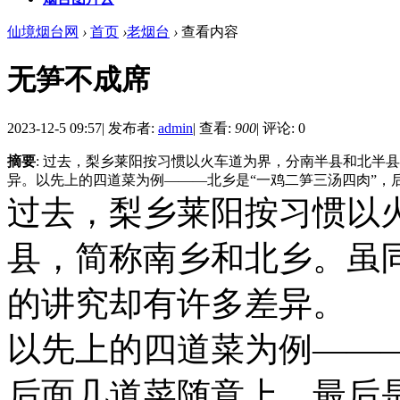
仙境烟台网
›
首页
›
老烟台
›
查看内容
无笋不成席
2023-12-5 09:57
|
发布者:
admin
|
查看:
900
|
评论: 0
摘要
: 过去，梨乡莱阳按习惯以火车道为界，分南半县和北半
异。以先上的四道菜为例———北乡是“一鸡二笋三汤四肉”，后面
过去，梨乡莱阳按习惯以
县，简称南乡和北乡。虽
的讲究却有许多差异。
以先上的四道菜为例———
后面几道菜随意上，最后