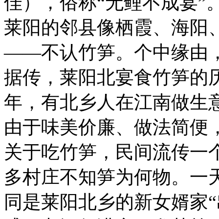
佳），俗称“无鲤不成宴”
莱阳的邻县像栖霞、海阳
——不认竹笋。个中缘由
据传，莱阳北宴食竹笋的
年，有北乡人在江南做生
由于味美价廉、做法简便
关于吃竹笋，民间流传一
多村庄不知笋为何物。一
同是莱阳北乡的新女婿家“