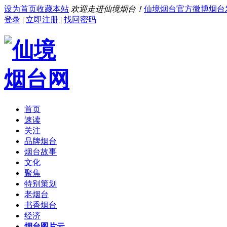
设为首页
收藏本站
欢迎走进仙境烟台！
仙境烟台官方微博
烟台
登录
|
立即注册
|
找回密码
首页
速读
关注
品牌烟台
烟台故事
文化
聚焦
特别策划
老烟台
书香烟台
经济
烟台图片云