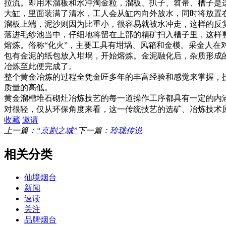
拉流。即用木溜板和水冲淘金粒，溜板、扒子、笤帚、槽子是
大缸，里面装满了清水，工人会从缸内向外放水，同时将放置
溜板上端，泥沙则因为比重小，很容易就被水冲走，这样的反
落进毛纱池当中，仔细地将留在上部的精矿扫入槽子里，这样
熔炼。俗称“化火”，主要工具有坩埚、风箱和金模。采金人
包有金泥的纸包放入坩埚，开始熔炼。金泥融化后，杂质形成
冶炼至此便完成了。
整个黄金冶炼的过程全凭金匠多年的丰富经验和感觉来掌握，
质量的高低。
黄金溜槽堆石砌灶冶炼技艺的每一道操作工序都具有一定的内
对很轻，仅从环保角度来看，这一传统技艺的选矿、冶炼技术
收藏
邀请
上一篇：
“京剧之城”
下一篇：
玲珑传说
相关分类
仙境烟台
新闻
速读
关注
品牌烟台