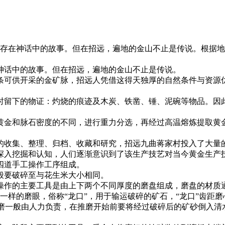
只存在神话中的故事。但在招远，遍地的金山不止是传说。根据地
神话中的故事。但在招远，遍地的金山不止是传说。
多条可供开采的金矿脉，招远人凭借这得天独厚的自然条件与资
时留下的物证：灼烧的痕迹及木炭、铁凿、锤、泥碗等物品。因
黄金和脉石密度的不同，进行重力分选，再经过高温熔炼提取黄
的收集、整理、归档、收藏和研究，招远九曲蒋家村投入了大量
深入挖掘和认知，人们逐渐意识到了该生产技艺对当今黄金生产
四道手工操作工序组成。
般要破碎至与花生米大小相同。
操作的主要工具是由上下两个不同厚度的磨盘组成，磨盘的材质通
一样的磨眼，俗称“龙口”，用于输运破碎的矿石，“龙口”齿距磨
。推磨一般由人力负责，在推磨开始前要将经过破碎后的矿砂倒入