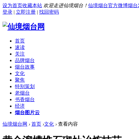
设为首页
收藏本站
欢迎走进仙境烟台！
仙境烟台官方微博
烟台
登录
|
立即注册
|
找回密码
首页
速读
关注
品牌烟台
烟台故事
文化
聚焦
特别策划
老烟台
书香烟台
经济
烟台图片云
仙境烟台网
›
首页
›
文化
›
查看内容