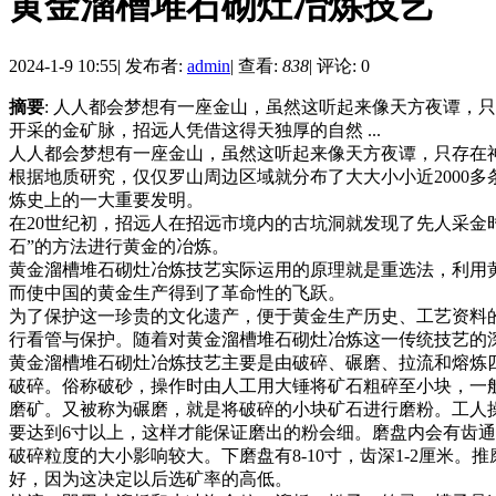
黄金溜槽堆石砌灶冶炼技艺
2024-1-9 10:55
|
发布者:
admin
|
查看:
838
|
评论: 0
摘要
: 人人都会梦想有一座金山，虽然这听起来像天方夜谭，
开采的金矿脉，招远人凭借这得天独厚的自然 ...
人人都会梦想有一座金山，虽然这听起来像天方夜谭，只存在
根据地质研究，仅仅罗山周边区域就分布了大大小小近2000
炼史上的一大重要发明。
在20世纪初，招远人在招远市境内的古坑洞就发现了先人采金
石”的方法进行黄金的冶炼。
黄金溜槽堆石砌灶冶炼技艺实际运用的原理就是重选法，利用
而使中国的黄金生产得到了革命性的飞跃。
为了保护这一珍贵的文化遗产，便于黄金生产历史、工艺资料
行看管与保护。随着对黄金溜槽堆石砌灶冶炼这一传统技艺的
黄金溜槽堆石砌灶冶炼技艺主要是由破碎、碾磨、拉流和熔炼
破碎。俗称破砂，操作时由人工用大锤将矿石粗碎至小块，一
磨矿。又被称为碾磨，就是将破碎的小块矿石进行磨粉。工人
要达到6寸以上，这样才能保证磨出的粉会细。磨盘内会有齿通
破碎粒度的大小影响较大。下磨盘有8-10寸，齿深1-2厘米
好，因为这决定以后选矿率的高低。