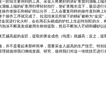
这一阶段主要用到的工具。采金人将磨好的浓矿浆放到溜板上端
在溜板上端的矿浆用扫帚轻轻拍打，使矿浆顺水流下，最后进行
复操作使脉石和精矿得以分开，工人会重复同样的操作直到将上
整个操作工序就完成了。拉流结束后所留下的精矿被称为“金泥”
在对金泥进行化火时，会在用石头砌成的炉灶上生起特别旺的火，
的泡沫不断蒸发或被用生铁钳提取，然后不断加入芒硝和硼砂以
技艺越高超的金匠，提取的黄金成色（纯度）就越高；反之，提
涵，并不是看起来那样简单，需要采金人超高的生产技艺。特别
原理就值得我们继续发掘、研究，值得我们对这一传统技艺进行