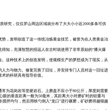
质研究，仅仅罗山周边区域就分布了大大小小近2000多条可供
源优势，发明创造了这一传统冶炼黄金技艺，被誉为在人类黄金冶
此得知，充满智慧的招远人在古时就使用了非常原始的“燔火爆
金。这种技术上的创造发明，使规模生产的梦想成为了现实，从
的人力与物力。修复完善了旧址，并安排专门人员对这一旧址进
技术的科研具有指导价值。
常为花岗岩等坚硬岩石。上磨盘不应小于80公斤，厚度则需要
心眼的垂直距离一般为50毫米，其距离大小对磨矿时的轻重与
清水搅拌均匀，然后用铁勺倒入“龙口”进行碾磨，矿砂磨得越细越