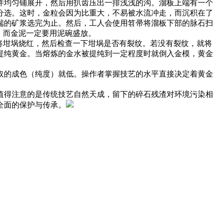
并均匀铺展开，然后用扒齿压出一排浅浅的沟。溜板上端有一个
分选。这时，金粒会因为比重大，不易被水流冲走，而沉积在了
端的矿浆选完为止。然后，工人会使用笤帚将溜板下部的脉石扫
，而金泥一定要用泥碗盛放。
将坩埚烧红，然后检查一下坩埚是否有裂纹。若没有裂纹，就将
提纯黄金。当熔炼的金水被提纯到一定程度时就倒入金模，黄金
取的成色（纯度）就低。操作者掌握技艺的水平直接决定着黄金
值得注意的是传统技艺自然天成，留下的碎石残渣对环境污染相
全面的保护与传承。