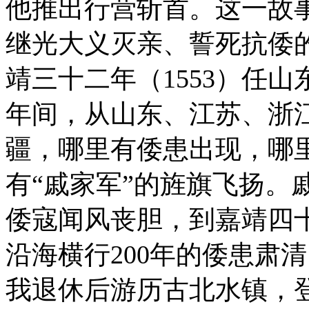
他推出行营斩首。这一故
继光大义灭亲、誓死抗倭
靖三十二年（1553）任
年间，从山东、江苏、浙
疆，哪里有倭患出现，哪
有“戚家军”的旌旗飞扬。
倭寇闻风丧胆，到嘉靖四十
沿海横行200年的倭患肃
我退休后游历古北水镇，