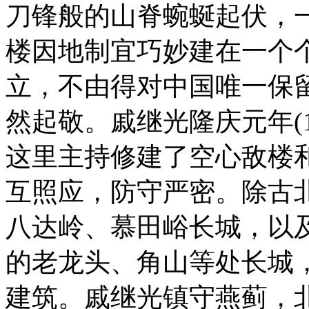
刀锋般的山脊蜿蜒起伏，
楼因地制宜巧妙建在一个
立，不由得对中国唯一保
然起敬。戚继光隆庆元年(
这里主持修建了空心敌楼
互照应，防守严密。除古
八达岭、慕田峪长城，以
的老龙头、角山等处长城
建筑。戚继光镇守燕蓟，