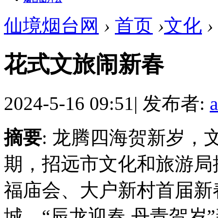
仙境烟台网
›
首页
›
文化
›
花式文旅闹新春
2024-5-16 09:51
|
发布者:
摘要
: 龙腾四海贺新岁
期，招远市文化和旅游局
福庙会、大户新村首届新
城、“辰龙迎春 丹青贺岁