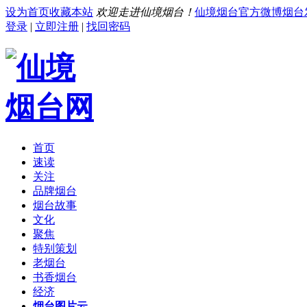
设为首页
收藏本站
欢迎走进仙境烟台！
仙境烟台官方微博
烟台
登录
|
立即注册
|
找回密码
首页
速读
关注
品牌烟台
烟台故事
文化
聚焦
特别策划
老烟台
书香烟台
经济
烟台图片云