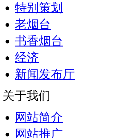
特别策划
老烟台
书香烟台
经济
新闻发布厅
关于我们
网站简介
网站推广