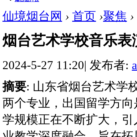
仙境烟台网
›
首页
›
聚焦
›
烟台艺术学校音乐表
2024-5-27 11:20
|
发布者:
摘要
: 山东省烟台艺术
两个专业，出国留学方向
学规模正在不断扩大，引
业教学深度融合，旨在拓