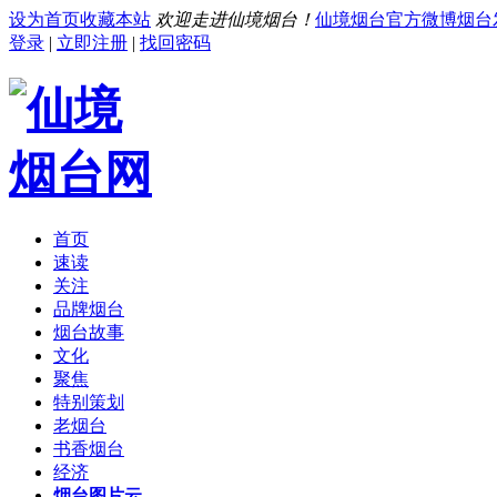
设为首页
收藏本站
欢迎走进仙境烟台！
仙境烟台官方微博
烟台
登录
|
立即注册
|
找回密码
首页
速读
关注
品牌烟台
烟台故事
文化
聚焦
特别策划
老烟台
书香烟台
经济
烟台图片云