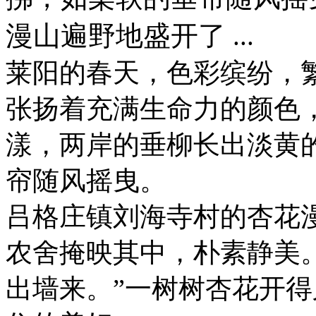
漫山遍野地盛开了 ...
莱阳的春天，色彩缤纷，
张扬着充满生命力的颜色
漾，两岸的垂柳长出淡黄
帘随风摇曳。
吕格庄镇刘海寺村的杏花
农舍掩映其中，朴素静美
出墙来。”一树树杏花开