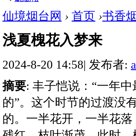
仙境烟台网
›
首页
›
书香
浅夏槐花入梦来
2024-8-20 14:58
|
发布者:
摘要
: 丰子恺说：“一年
的”。这个时节的过渡没
的。一半花开，一半花落
残红，枝叶渐茂。此时，