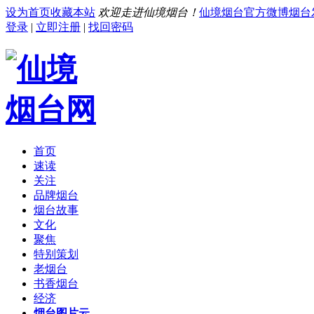
设为首页
收藏本站
欢迎走进仙境烟台！
仙境烟台官方微博
烟台
登录
|
立即注册
|
找回密码
首页
速读
关注
品牌烟台
烟台故事
文化
聚焦
特别策划
老烟台
书香烟台
经济
烟台图片云