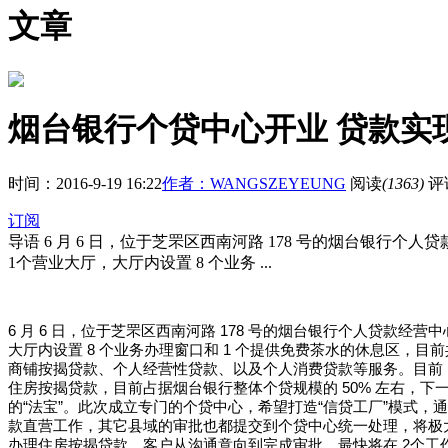
文章
烟台银行个贷中心开业 贷款实
时间：2016-9-19 16:22
作者：WANGSZEYEUNG
阅读
(1363)
评论
订阅
导语
6 月 6 日，位于芝罘区西南河路 178 号的烟台银行个
1个营业大厅，大厅内设置 8 个业务 ...
6
月
6
日，位于芝罘区西南河路
178
号的烟台银行个人贷款经营中
大厅内设置
8
个业务办理窗口和
1
个提供免费茶水的休息区，目前
商铺按揭贷款、个人经营性贷款、以及个人消费贷款等服务。目前
住房按揭贷款，目前占据烟台银行整体个贷规模的
50%
左右，下
的“法宝”。此次成立专门的个贷中心，希望打造“信贷工厂”模式
款直营工作，其它县域的审批也都提交到个贷中心统一处理，将极
办理住房按揭贷款，客户从沟通意向到完成审批，最快将在
2
个工