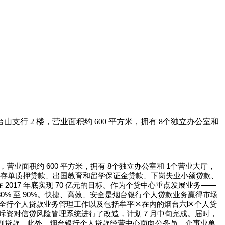
支行 2 楼，营业面积约 600 平方米，拥有 8个独立办公室和
，营业面积约
600
平方米，拥有
8
个独立办公室和
1
个营业大厅，
存单质押贷款、出国教育和留学保证金贷款、下岗失业小额贷款、
在
2017
年底实现
70
亿元的目标。作为个贷中心重点发展业务——
80%
至
90%
。快捷、高效、安全是烟台银行个人贷款业务赢得市场
负责全行个人贷款业务管理工作以及包括牟平区在内的烟台六区个人贷
斥资对信贷风险管理系统进行了改造，计划
7
月中旬完成。届时，
到贷款。此外，烟台银行个人贷款经营中心面向公务员、企事业单