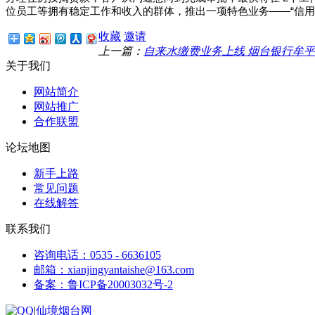
位员工等拥有稳定工作和收入的群体，推出一项特色业务——“信用
收藏
邀请
上一篇：
自来水缴费业务上线 烟台银行牟
关于我们
网站简介
网站推广
合作联盟
论坛地图
新手上路
常见问题
在线解答
联系我们
咨询电话：0535 - 6636105
邮箱：xianjingyantaishe@163.com
备案：鲁ICP备20003032号-2
|
仙境烟台网