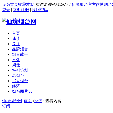
设为首页
收藏本站
欢迎走进仙境烟台！
仙境烟台官方微博
烟台
登录
|
立即注册
|
找回密码
首页
速读
关注
品牌烟台
烟台故事
文化
聚焦
特别策划
老烟台
书香烟台
经济
烟台图片云
仙境烟台网
首页
›
经济
›
查看内容
订阅