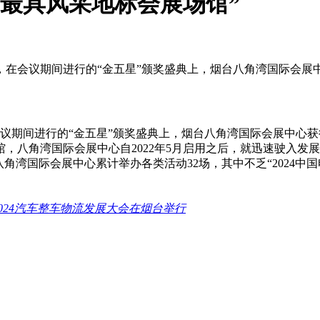
“最具风采地标会展场馆”
办，在会议期间进行的“金五星”颁奖盛典上，烟台八角湾国际会展
会议期间进行的“金五星”颁奖盛典上，烟台八角湾国际会展中心获
八角湾国际会展中心自2022年5月启用之后，就迅速驶入发展快
八角湾国际会展中心累计举办各类活动32场，其中不乏“2024中
2024汽车整车物流发展大会在烟台举行