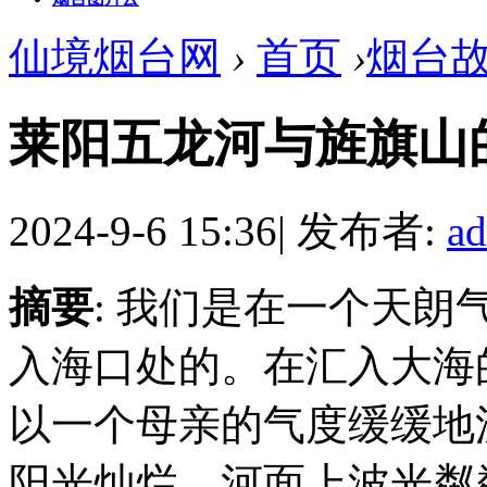
仙境烟台网
›
首页
›
烟台
莱阳五龙河与旌旗山
2024-9-6 15:36
|
发布者:
a
摘要
: 我们是在一个天
入海口处的。在汇入大海
以一个母亲的气度缓缓地
阳光灿烂。河面上波光粼