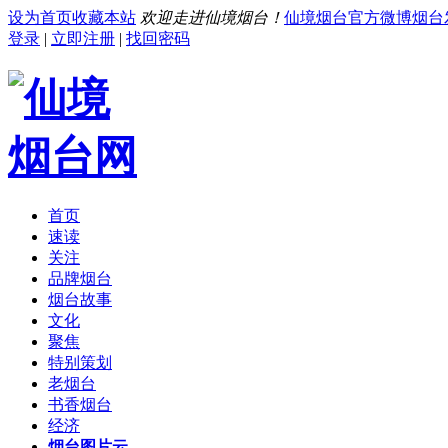
设为首页
收藏本站
欢迎走进仙境烟台！
仙境烟台官方微博
烟台
登录
|
立即注册
|
找回密码
首页
速读
关注
品牌烟台
烟台故事
文化
聚焦
特别策划
老烟台
书香烟台
经济
烟台图片云