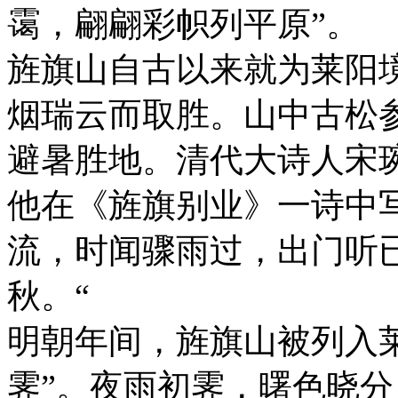
霭，翩翩彩帜列平原”。
旌旗山自古以来就为莱阳
烟瑞云而取胜。山中古松
避暑胜地。清代大诗人宋
他在《旌旗别业》一诗中
流，时闻骤雨过，出门听
秋。“
明朝年间，旌旗山被列入
霁”。夜雨初霁，曙色晓