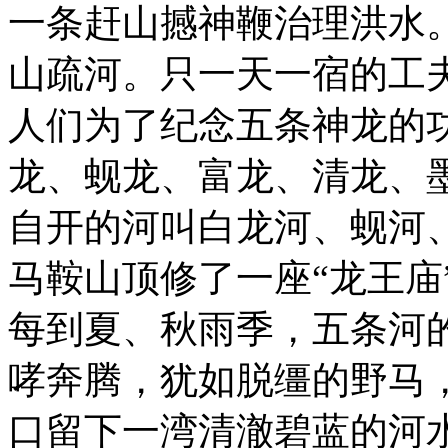
一条赶山撼神鞭治理洪水
山疏河。只一天一宿的工
人们为了纪念五条神龙的
龙、蚬龙、富龙、清龙、
自开的河叫白龙河、蚬河
马鞍山顶修了一座“龙王庙
每到夏、秋雨季，五条河
哮奔腾，犹如脱缰的野马
口留下一湾清澈碧蓝的河