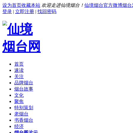
设为首页
收藏本站
欢迎走进仙境烟台！
仙境烟台官方微博
烟台
登录
|
立即注册
|
找回密码
首页
速读
关注
品牌烟台
烟台故事
文化
聚焦
特别策划
老烟台
书香烟台
经济
烟台图片云