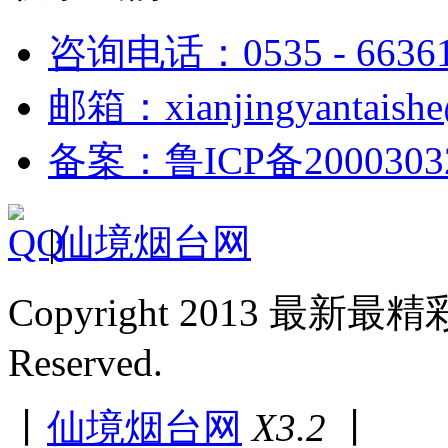
咨询电话：0535 - 6636
邮箱：xianjingyantaish
备案：鲁ICP备2000303
|
仙境烟台网
Copyright 2013 最新最
Reserved.
丨
仙境烟台网
X3.2
丨