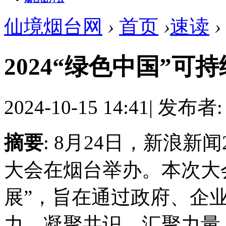
仙境烟台网
›
首页
›
速读
›
2024“绿色中国”
2024-10-15 14:41
|
发布者
摘要
: 8月24日，新浪新
大会在烟台举办。本次大
展”，旨在通过政府、企
力，凝聚共识、汇聚力量