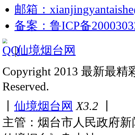
邮箱：xianjingyantaish
备案：鲁ICP备2000303
|
仙境烟台网
Copyright 2013 最新最
Reserved.
丨
仙境烟台网
X3.2
丨
主管：烟台市人民政府新