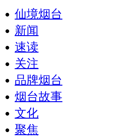
仙境烟台
新闻
速读
关注
品牌烟台
烟台故事
文化
聚焦