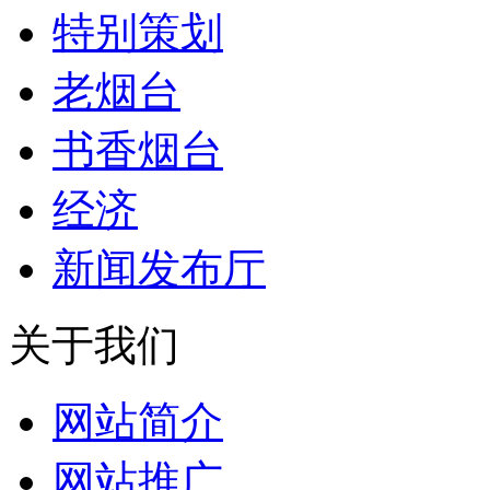
特别策划
老烟台
书香烟台
经济
新闻发布厅
关于我们
网站简介
网站推广