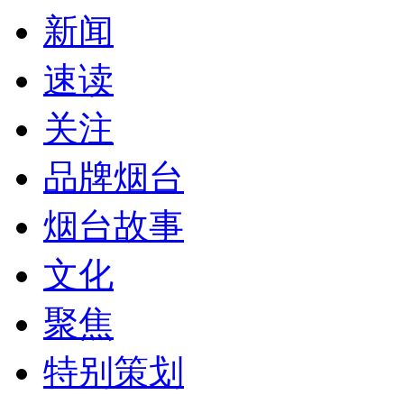
新闻
速读
关注
品牌烟台
烟台故事
文化
聚焦
特别策划