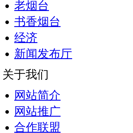
老烟台
书香烟台
经济
新闻发布厅
关于我们
网站简介
网站推广
合作联盟