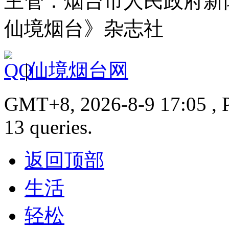
主管：烟台市人民政府新
仙境烟台》杂志社
|
仙境烟台网
GMT+8, 2026-8-9 17:05 , P
13 queries.
返回顶部
生活
轻松