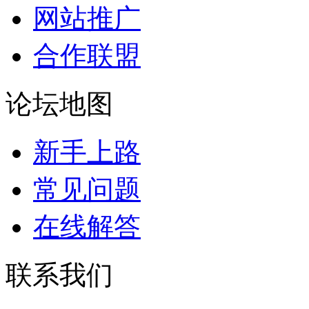
网站推广
合作联盟
论坛地图
新手上路
常见问题
在线解答
联系我们