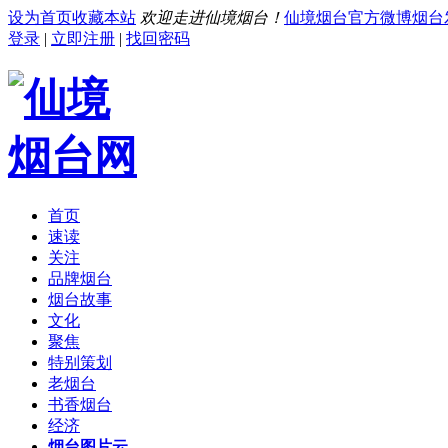
设为首页
收藏本站
欢迎走进仙境烟台！
仙境烟台官方微博
烟台
登录
|
立即注册
|
找回密码
首页
速读
关注
品牌烟台
烟台故事
文化
聚焦
特别策划
老烟台
书香烟台
经济
烟台图片云