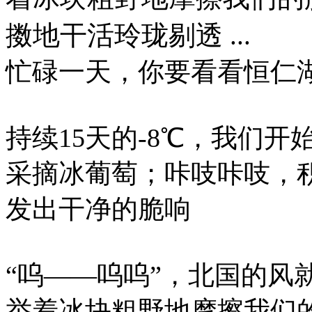
擞地干活玲珑剔透 ...
忙碌一天，你要看看恒仁
持续15天的-8℃，我们开
采摘冰葡萄；咔吱咔吱，
发出干净的脆响
“呜——呜呜”，北国的风
举着冰块粗野地摩擦我们