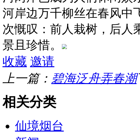
河岸边万千柳丝在春风中
次慨叹：前人栽树，后人
景且珍惜。
收藏
邀请
上一篇：
碧海泛舟弄春潮
相关分类
仙境烟台