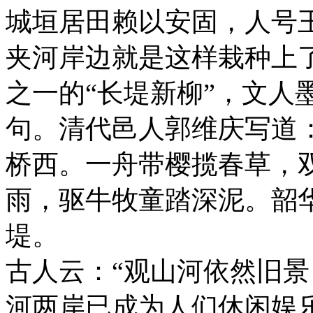
城垣居田赖以安固，人号
夹河岸边就是这样栽种上
之一的“长堤新柳”，文人
句。清代邑人郭维庆写道
桥西。一舟带樱揽春草，
雨，驱牛牧童踏深泥。韶
堤。
古人云：“观山河依然旧景
河两岸已成为人们休闲娱