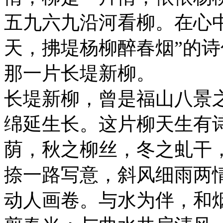
五九六九沿河看柳。在心
天，拂堤杨柳醉春烟”的
那一片长堤新柳。
长堤新柳，曾是福山八景
绵延生长。这片柳天生有
荫，秋之柳丝，冬之虬干
捺一路写意，斜风细雨两
动人画卷。与水为伴，和