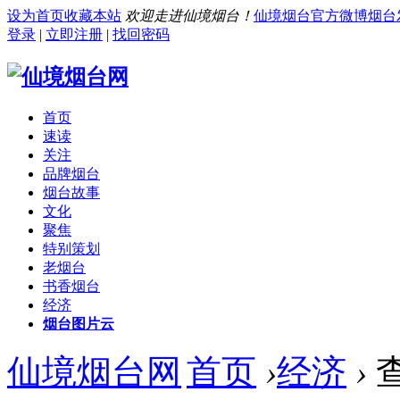
设为首页
收藏本站
欢迎走进仙境烟台！
仙境烟台官方微博
烟台
登录
|
立即注册
|
找回密码
首页
速读
关注
品牌烟台
烟台故事
文化
聚焦
特别策划
老烟台
书香烟台
经济
烟台图片云
仙境烟台网
首页
›
经济
›