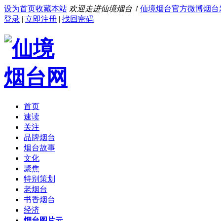
设为首页
收藏本站
欢迎走进仙境烟台！
仙境烟台官方微博
烟台
登录
|
立即注册
|
找回密码
首页
速读
关注
品牌烟台
烟台故事
文化
聚焦
特别策划
老烟台
书香烟台
经济
烟台图片云