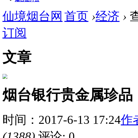
仙境烟台网
首页
›
经济
›
订阅
文章
烟台银行贵金属珍品
时间：2017-6-13 17:24
作
(1388)
评论: 0