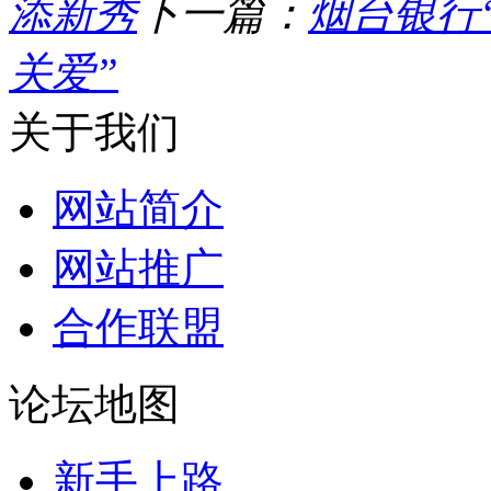
添新秀
下一篇：
烟台银行
关爱”
关于我们
网站简介
网站推广
合作联盟
论坛地图
新手上路