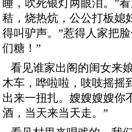
睡，吹死银灯两眼泪。”看
秸，烧热炕，公公打板媳
得叫驴声。”惹得人家把脸
们糖！”
看见谁家出阁的闺女来娘
木车，哗啦啦，吱吱摇摇
出来一扭扎。嫂嫂嫂嫂你
酒，当天来当天走。”