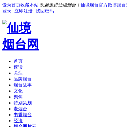
设为首页
收藏本站
欢迎走进仙境烟台！
仙境烟台官方微博
烟台
登录
|
立即注册
|
找回密码
首页
速读
关注
品牌烟台
烟台故事
文化
聚焦
特别策划
老烟台
书香烟台
经济
烟台图片云