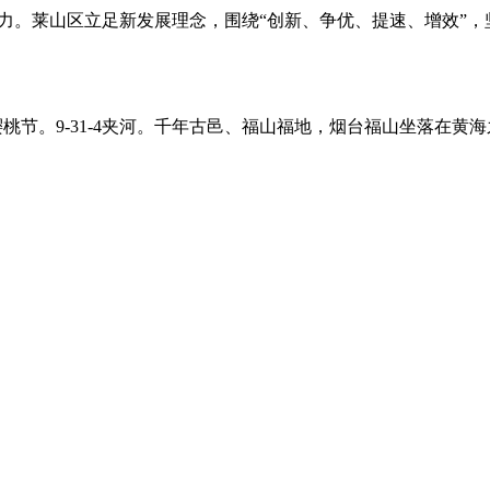
活力。莱山区立足新发展理念，围绕“创新、争优、提速、增效”
国·烟台大樱桃节。9-31-4夹河。千年古邑、福山福地，烟台福山坐落