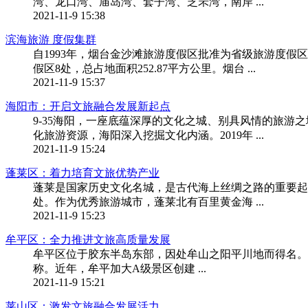
湾、龙口湾、庙岛湾、套子湾、芝罘湾，南岸 ...
2021-11-9 15:38
滨海旅游 度假集群
自1993年，烟台金沙滩旅游度假区批准为省级旅游度假
假区8处，总占地面积252.87平方公里。烟台 ...
2021-11-9 15:37
海阳市：开启文旅融合发展新起点
9-35海阳，一座底蕴深厚的文化之城、别具风情的旅
化旅游资源，海阳深入挖掘文化内涵。2019年 ...
2021-11-9 15:24
蓬莱区：着力培育文旅优势产业
蓬莱是国家历史文化名城，是古代海上丝绸之路的重要起
处。作为优秀旅游城市，蓬莱北有百里黄金海 ...
2021-11-9 15:23
牟平区：全力推进文旅高质量发展
牟平区位于胶东半岛东部，因处牟山之阳平川地而得名。素
称。近年，牟平加大A级景区创建 ...
2021-11-9 15:21
莱山区：激发文旅融合发展活力