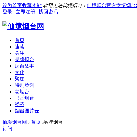
设为首页
收藏本站
欢迎走进仙境烟台！
仙境烟台官方微博
烟台
登录
|
立即注册
|
找回密码
首页
速读
关注
品牌烟台
烟台故事
文化
聚焦
特别策划
老烟台
书香烟台
经济
烟台图片云
仙境烟台网
›
首页
›
品牌烟台
订阅