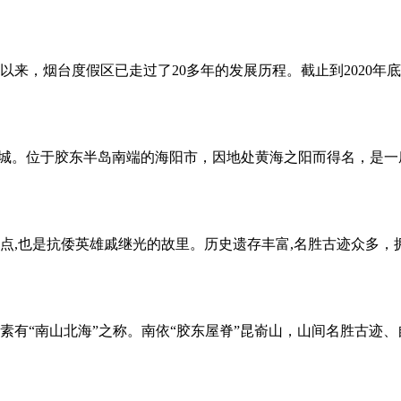
区以来，烟台度假区已走过了20多年的发展历程。截止到2020
游之城。位于胶东半岛南端的海阳市，因地处黄海之阳而得名，是
点,也是抗倭英雄戚继光的故里。历史遗存丰富,名胜古迹众多，
有“南山北海”之称。南依“胶东屋脊”昆嵛山，山间名胜古迹、