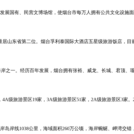
发展国有、民营文博场馆，使烟台市每万人拥有公共文化设施面
量居山东省第二位。烟台孚利泰国际大酒店五星级旅游饭店，目前
海岸之一。经历百年发展，烟台拥有张裕、威龙、长城、君顶、瓏岱
4A级旅游景区19家，3A级旅游景区51家，2A级旅游景区3家
岛岸线1038公里，海域面积260万公顷，海岸蜿蜒、岬湾交错