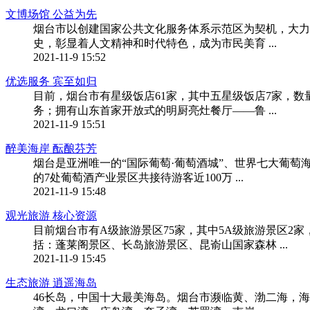
文博场馆 公益为先
烟台市以创建国家公共文化服务体系示范区为契机，大力
史，彰显着人文精神和时代特色，成为市民美育 ...
2021-11-9 15:52
优选服务 宾至如归
目前，烟台市有星级饭店61家，其中五星级饭店7家，数
务；拥有山东首家开放式的明厨亮灶餐厅——鲁 ...
2021-11-9 15:51
醉美海岸 酝酿芬芳
烟台是亚洲唯一的“国际葡萄·葡萄酒城”、世界七大葡萄
的7处葡萄酒产业景区共接待游客近100万 ...
2021-11-9 15:48
观光旅游 核心资源
目前烟台市有A级旅游景区75家，其中5A级旅游景区2家，
括：蓬莱阁景区、长岛旅游景区、昆嵛山国家森林 ...
2021-11-9 15:45
生态旅游 逍遥海岛
46长岛，中国十大最美海岛。烟台市濒临黄、渤二海，海岸