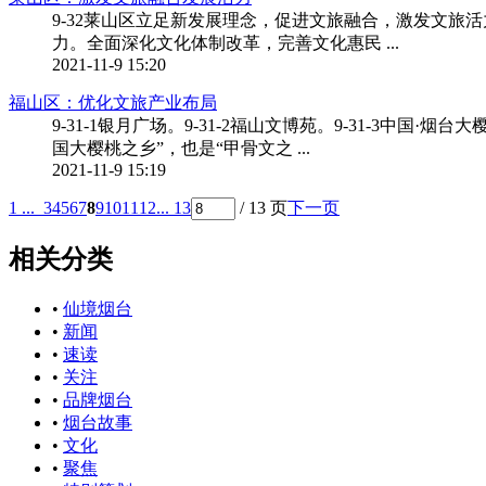
9-32莱山区立足新发展理念，促进文旅融合，激发文旅
力。全面深化文化体制改革，完善文化惠民 ...
2021-11-9 15:20
福山区：优化文旅产业布局
9-31-1银月广场。9-31-2福山文博苑。9-31-3中
国大樱桃之乡”，也是“甲骨文之 ...
2021-11-9 15:19
1 ...
3
4
5
6
7
8
9
10
11
12
... 13
/ 13 页
下一页
相关分类
•
仙境烟台
•
新闻
•
速读
•
关注
•
品牌烟台
•
烟台故事
•
文化
•
聚焦