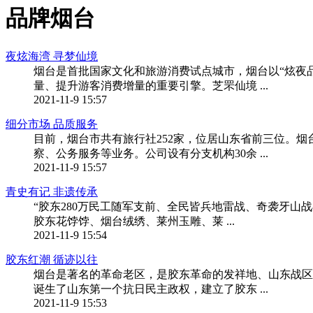
品牌烟台
夜炫海湾 寻梦仙境
烟台是首批国家文化和旅游消费试点城市，烟台以“炫夜
量、提升游客消费增量的重要引擎。芝罘仙境 ...
2021-11-9 15:57
细分市场 品质服务
目前，烟台市共有旅行社252家，位居山东省前三位。
察、公务服务等业务。公司设有分支机构30余 ...
2021-11-9 15:57
青史有记 非遗传承
“胶东280万民工随军支前、全民皆兵地雷战、奇袭牙山战
胶东花饽饽、烟台绒绣、莱州玉雕、莱 ...
2021-11-9 15:54
胶东红潮 循迹以往
烟台是著名的革命老区，是胶东革命的发祥地、山东战区
诞生了山东第一个抗日民主政权，建立了胶东 ...
2021-11-9 15:53