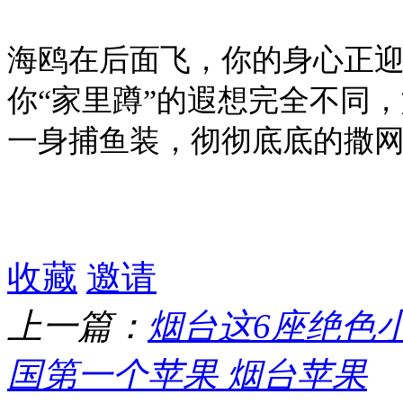
海鸥在后面飞，你的身心正
你“家里蹲”的遐想完全不同
一身捕鱼装，彻彻底底的撒
收藏
邀请
上一篇：
烟台这6座绝色
国第一个苹果 烟台苹果