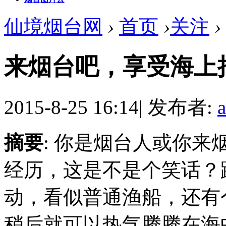
仙境烟台网
›
首页
›
关注
›
来烟台吧，享受海上
2015-8-25 16:14
|
发布者:
摘要
: 你是烟台人或你
经历，这是不是个笑话？
动，看似普通渔船，还有
稍后就可以热气腾腾在海