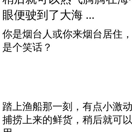
眼便驶到了大海 ...
你是烟台人或你来烟台居住
是个笑话？
踏上渔船那一刻，有点小激
捕捞上来的鲜货，稍后就可