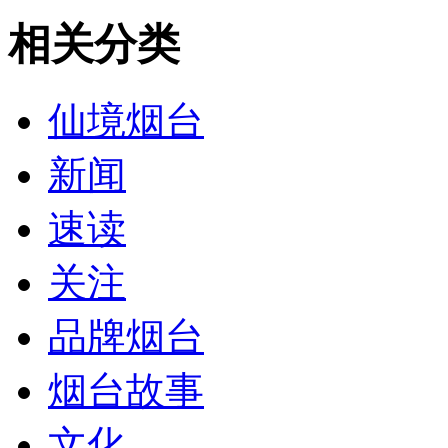
相关分类
仙境烟台
新闻
速读
关注
品牌烟台
烟台故事
文化