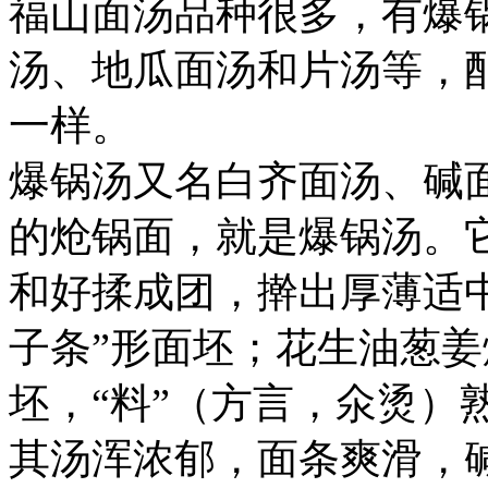
福山面汤品种很多，有爆
汤、地瓜面汤和片汤等，
一样。
爆锅汤又名白齐面汤、碱
的炝锅面，就是爆锅汤。
和好揉成团，擀出厚薄适中
子条”形面坯；花生油葱
坯，“料”（方言，氽烫）
其汤浑浓郁，面条爽滑，