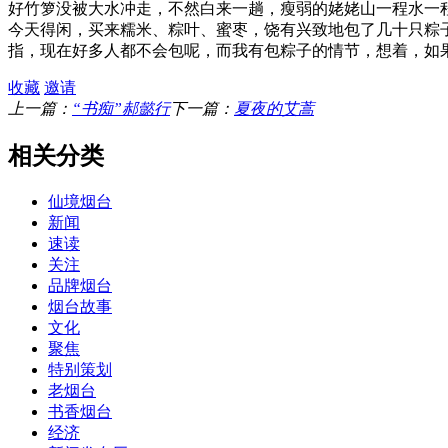
好竹箩没被大水冲走，不然白来一趟，瘦弱的姥姥山一程水一
今天得闲，买来糯米、粽叶、蜜枣，饶有兴致地包了几十只粽
指，现在好多人都不会包呢，而我有包粽子的情节，想着，如
收藏
邀请
上一篇：
“书痴”郝懿行
下一篇：
夏夜的艾蒿
相关分类
仙境烟台
新闻
速读
关注
品牌烟台
烟台故事
文化
聚焦
特别策划
老烟台
书香烟台
经济