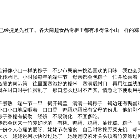
，粽子已经捷足先登了。各大商超食品专柜里都有堆得像小山一样
堆得像小山一样的粽子，不少市民前来挑选喜欢的口味，我也会
化传承吧。小时候每年的端午节，母亲都会包粽子，忙并欣喜着
合缝的喇叭筒，往里面塞泡好的糯米，塞满后封口，再用红丝线
就在封口时手忙脚乱了，那口怎么也封不严实。情急之下使劲用
子煮熟，端午节一早，揭开锅盖，满满一锅粽子，锅边还有鸭蛋
小口小口地品咂着，口口香，鸭蛋鸡蛋没有父母的份儿，他们剥
粽子香糯有韧劲，经饿，不易消化，不宜多吃。
姥都会送来一竹箩好吃的，有桃、鸭蛋、鸡蛋、油炸糕、粽子，
一份令人心痛的爱呀。姥姥节衣缩食，自己时常挖野菜充饥，却
大水，姥姥说河水快没过她了，她硬是咬紧牙关头顶着竹箩漂过