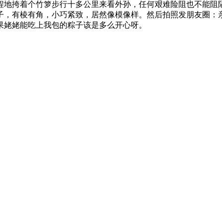
程地挎着个竹箩步行十多公里来看外孙，任何艰难险阻也不能阻
子，有棱有角，小巧紧致，居然像模像样。然后拍照发朋友圈：
果姥姥能吃上我包的粽子该是多么开心呀。