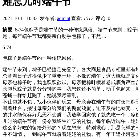
难忘儿时端午节
2021-10-11 10:33
|
发布者:
admin
|
查看:
1517
|
评论: 0
摘要
: 6-74包粽子是端午节的一种传统风俗。端午节未到
是，每年端午节我都要亲自动手包粽子，不然 ...
6-74
包粽子是端午节的一种传统风俗。
端午节未到，粽子已经捷足先登了。各大商超食品专柜里都有
总觉着日子过得像少了重要一环，不像过端午，这大概就是文
母亲包粽子时，我也跃跃欲试。母亲把粽叶横着卷成底角严丝
亲包只粽子就是分分钟的事，我想这还不简单，动手包起来，
苍蝇一样给赶跑了，她说我尽添乱。
不让包就不包，找小伙伴们玩去。母亲会在端午节的前夜把粽
围着灶台，接过母亲分给我们的鸭蛋鸡蛋，迫不及待地剥壳，
的井水能保存好几天不变质，我放学回家饿了就先吃一个，凉
儿时的端午节有一份令我终生难忘的礼物。每年临近端午，姥
这么多好吃的留给外孙的？现在想来，特别揪心，那是怎样的
并不知情，一到端午节就盼着姥姥的礼物。有一年正逢小河涨