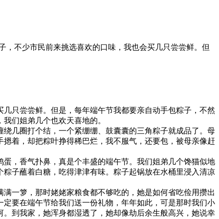
的粽子，不少市民前来挑选喜欢的口味，我也会买几只尝尝鲜。但
买几只尝尝鲜。但是，每年端午节我都要亲自动手包粽子，不然
，我们姐弟几个也欢天喜地的。
缠绕几圈打个结，一个紧绷绷、鼓囊囊的三角粽子就成品了。母
手摁着，却把粽叶挣得稀巴烂，我不服气，还要包，被母亲像赶
鸡蛋，香气扑鼻，真是个丰盛的端午节。我们姐弟几个馋猫似地
个粽子蘸着白糖，吃得津津有味。粽子起锅放在水桶里浸入清凉
满满一箩，那时姥姥家粮食都不够吃的，她是如何省吃俭用攒出
一定要在端午节给我们送一份礼物，年年如此，可是那时我们小
河。到我家，她浑身都湿透了，她却像劫后余生般高兴，她说幸