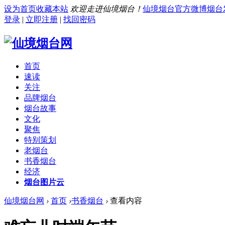
设为首页
收藏本站
欢迎走进仙境烟台！
仙境烟台官方微博
烟台
登录
|
立即注册
|
找回密码
首页
速读
关注
品牌烟台
烟台故事
文化
聚焦
特别策划
老烟台
书香烟台
经济
烟台图片云
仙境烟台网
›
首页
›
书香烟台
›
查看内容