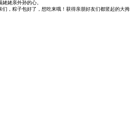
隔姥姥亲外孙的心。
亲们，粽子包好了，想吃来哦！获得亲朋好友们都竖起的大拇