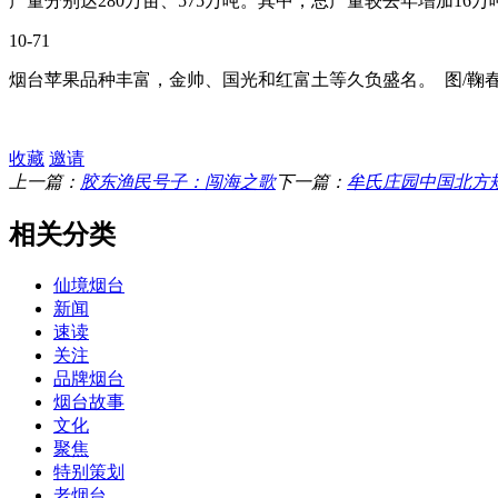
产量分别达280万亩、575万吨。其中，总产量较去年增加16
10-71
烟台苹果品种丰富，金帅、国光和红富土等久负盛名。 图/鞠
收藏
邀请
上一篇：
胶东渔民号子：闯海之歌
下一篇：
牟氏庄园中国北方
相关分类
仙境烟台
新闻
速读
关注
品牌烟台
烟台故事
文化
聚焦
特别策划
老烟台