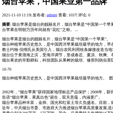
烟台苹果，中国果业第一品牌
2021-11-10 11:19
|
发布者:
admin
|
查看:
1037
|
评论: 0
摘要
: 烟台苹果是烟台的靓丽名片，烟台苹果是“中国第一个
台苹果在明朝万历年间就有“花红”之称。 ...
烟台苹果是烟台的靓丽名片，烟台苹果是“中国第一个苹果”。
烟台种植苹果历史悠久，是中国西洋苹果栽培最早的地方，早在1
教士约翰·倪维氏从美国引入，烟台农民利用枝条嫁接改造当
烟台位于黄渤海之滨，受海洋调节，形成春迟、夏凉、秋爽、
烟台果农的辛勤耕耘，科技团队从果树的栽培、修剪到病虫害防
10-70
烟台种植苹果历史悠久，是中国西洋苹果栽培最早的地方。 图
2002年，“烟台苹果”获得国家地理标志产品保护；2008年，
告语“烟台苹果，果真出色”诞生，双关意蕴，内涵更广。
烟台苹果品种丰富，金帅、国光和红富土等久负盛名。目前，烟
近年，中共烟台市委、市政府大力推进烟台苹果高质量发展,造就