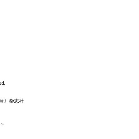
d.
台》杂志社
es.