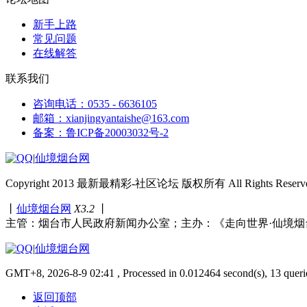
新手上路
常见问题
在线解答
联系我们
咨询电话：0535 - 6636105
邮箱：xianjingyantaishe@163.com
备案：鲁ICP备20003032号-2
|
仙境烟台网
Copyright 2013 最新最精彩-社区论坛 版权所有 All Rights Reserve
丨
仙境烟台网
X3.2
丨
主管：烟台市人民政府新闻办公室；主办：《走向世界·仙境烟
|
仙境烟台网
GMT+8, 2026-8-9 02:41 , Processed in 0.012464 second(s), 13 queri
返回顶部