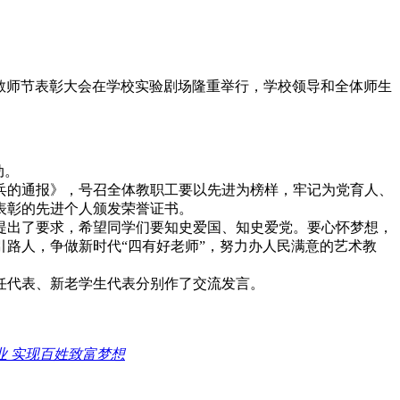
开学典礼暨教师节表彰大会在学校实验剧场隆重举行，学校领导和全体师生
动。
兵的通报》，号召全体教职工要以先进为榜样，牢记为党育人、
表彰的先进个人颁发荣誉证书。
提出了要求，希望同学们要知史爱国、知史爱党。要心怀梦想，
路人，争做新时代“四有好老师”，努力办人民满意的艺术教
任代表、新老学生代表分别作了交流发言。
业 实现百姓致富梦想