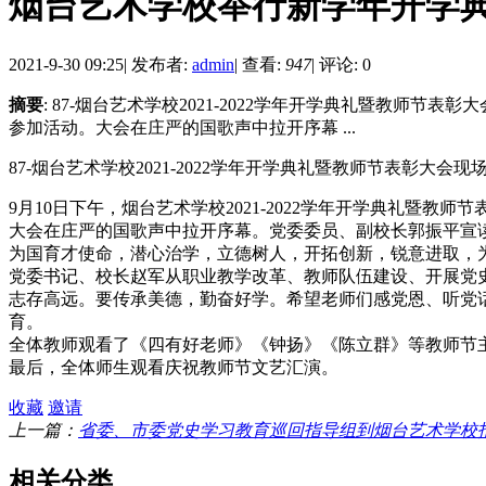
烟台艺术学校举行新学年开学
2021-9-30 09:25
|
发布者:
admin
|
查看:
947
|
评论: 0
摘要
: 87-烟台艺术学校2021-2022学年开学典礼暨教师
参加活动。大会在庄严的国歌声中拉开序幕 ...
87-烟台艺术学校2021-2022学年开学典礼暨教师节表彰大会现
9月10日下午，烟台艺术学校2021-2022学年开学典礼暨
大会在庄严的国歌声中拉开序幕。党委委员、副校长郭振平宣
为国育才使命，潜心治学，立德树人，开拓创新，锐意进取，
党委书记、校长赵军从职业教学改革、教师队伍建设、开展党
志存高远。要传承美德，勤奋好学。希望老师们感党恩、听党
育。
全体教师观看了《四有好老师》《钟扬》《陈立群》等教师节
最后，全体师生观看庆祝教师节文艺汇演。
收藏
邀请
上一篇：
省委、市委党史学习教育巡回指导组到烟台艺术学校
相关分类