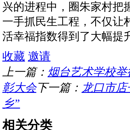
兴的进程中，圈朱家村把
一手抓民生工程，不仅让
活幸福指数得到了大幅提
收藏
邀请
上一篇：
烟台艺术学校举
彰大会
下一篇：
龙口市店
乡”
相关分类