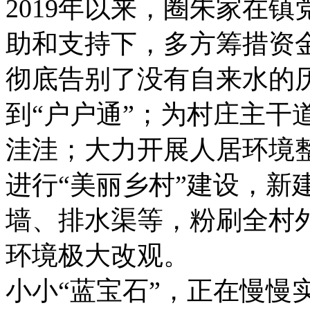
2019年以来，圈朱家在
助和支持下，多方筹措资
彻底告别了没有自来水的
到“户户通”；为村庄主干
洼洼；大力开展人居环境
进行“美丽乡村”建设，新
墙、排水渠等，粉刷全村
环境极大改观。
小小“蓝宝石”，正在慢慢