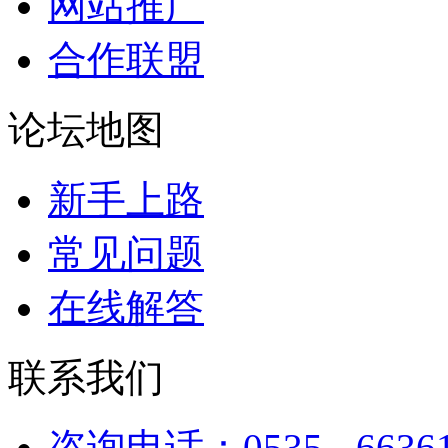
网站推广
合作联盟
论坛地图
新手上路
常见问题
在线解答
联系我们
咨询电话：0535 - 6636