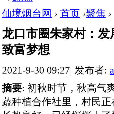
仙境烟台网
›
首页
›
聚焦
›
龙口市圈朱家村：发
致富梦想
2021-9-30 09:27
|
发布者:
摘要
: 初秋时节，秋高
蔬种植合作社里，村民正