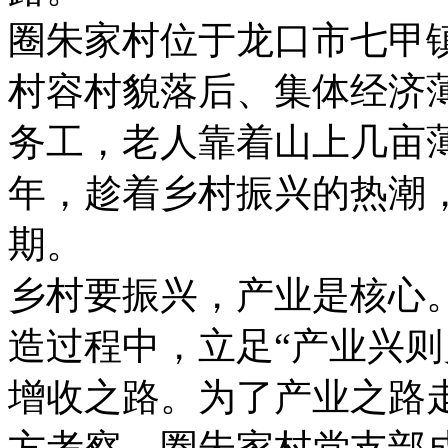
圈朱家村位于龙口市七甲
村容村貌落后、集体经济
务工，老人靠着山上几亩
年，趁着乡村振兴的热潮
期。
乡村要振兴，产业是核心
造过程中，立足“产业兴则
增收之路。为了产业之路走
方考察，圈朱家村党支部