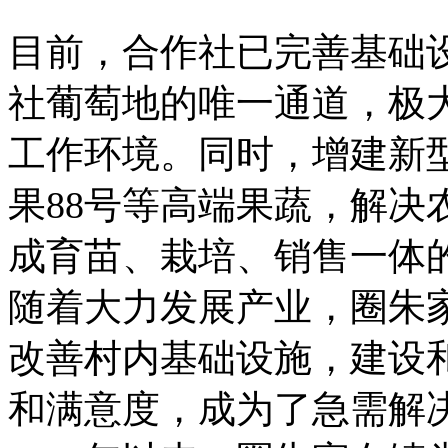
目前，合作社已完善基础
社葡萄地的唯一通道，极
工作环境。同时，增建新
果88号等高端果蔬，解决
成育苗、栽培、销售一体
随着大力发展产业，圈朱
改善村内基础设施，建设
和满意度，成为了急需解