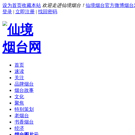
设为首页
收藏本站
欢迎走进仙境烟台！
仙境烟台官方微博
烟台
登录
|
立即注册
|
找回密码
首页
速读
关注
品牌烟台
烟台故事
文化
聚焦
特别策划
老烟台
书香烟台
经济
烟台图片云