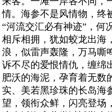
来客。一滩一岸各不同，
情。海参不是风情物，终
“河流交汇必有神迹”，何
相斥相拥，犹如蛟龙出海
浪，似雷声轰隆，万马嘶
诉不尽的爱恨情仇，缠绵
肥沃的海泥，孕育着无数
实、美若黑珍珠的长岛海
望，领衔众鲜，闪亮登场