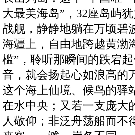
大最美海岛”，32座岛屿犹
战舰，静静地躺在万顷碧
海疆上，自由地跨越黄渤
槛”，聆听那瞬间的跌宕
音，就会扬起心如浪高的
这个海上仙境、候鸟的驿
在水中央；又若一支庞大
人敬仰；非泛舟荡船而不