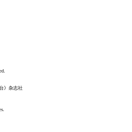
d.
台》杂志社
es.