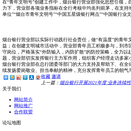
在“青年文明号”创建工作中，烟台银行营业部强化思想引领，
力下，营业部各项业务指标在全行考核中均名列前茅，在支持地
单位”“烟台市青年文明号”“中国五星级银行网点”“中国银行
烟台银行营业部以实际行动践行社会责任，做“有温度”的青年文
益；在创建文明城市活动中，营业部青年员工积极参与，到市
守岗位，严格落实“外防输入，内防扩散”的防控策略，全力
题，营业部切实发挥银行主力军作用，组织客户经理走访多家
烟台银行营业部在总行团委等部门的大力支持及帮助下、在全
续发扬爱岗敬业、担当奉献的精神，充分发挥青年员工的朝气
收藏
邀请
上一篇：
烟台银行开展2021年度 业务连续
关于我们
网站简介
网站推广
合作联盟
论坛地图