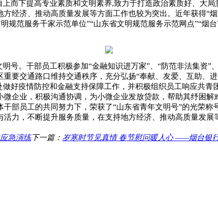
自上而下提高专业素质和文明素养,致力于打造政治素质好、大
方经济、推动高质量发展等方面工作也较为突出。近年获得“烟台
业文明规范服务千家示范单位”“山东省文明规范服务示范网点”“
明号。干部员工积极参加“金融知识进万家”、“防范非法集资”
区重要交通路口维持交通秩序，充分弘扬“奉献、友爱、互助、进
以赴做好疫情防控和金融支持保障工作，并积极组织员工响应共青
小微企业，积极沟通协调，为小微企业发放贷款，帮助其纾困解
体干部员工的共同努力下，荣获了“山东省青年文明号”的光荣称
与活力，不断提升服务质量，在支持地方经济、推动高质量发展
性应急演练
下一篇：
岁寒时节见真情 春节慰问暖人心 ——烟台银