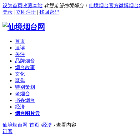
设为首页
收藏本站
欢迎走进仙境烟台！
仙境烟台官方微博
烟台
登录
|
立即注册
|
找回密码
首页
速读
关注
品牌烟台
烟台故事
文化
聚焦
特别策划
老烟台
书香烟台
经济
烟台图片云
仙境烟台网
首页
›
经济
›
查看内容
订阅