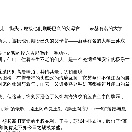
纷纷走上街头，迎接他们期盼已久的父母官——赫赫有名的大学士
上街头，迎接他们期盼已久的父母官——赫赫有名的大学士苏东
海上奇观的胶东古郡做出一番功业。
间，仙山上住着长生不老的仙人，是一个充满祥和安宁的极乐世
蓬莱阁则高居峰顶，其情其景，犹如画境。
岳阳楼，有着奇特的头盔式的琉璃瓦顶；它甚至也不像江西的滕
俱来的壮阔与豪气，而它，又偏要将这种雄伟都藏进丹崖山的葳
美。但这些，终究要逊色于装饰着海浪纹的蓝底金字的牌匾，
而乐”的慨叹，滕王阁单凭王勃《滕王阁序》中一句“落霞与孤
，想起新旧两党的争权夺利。于是，苏轼抖抖衣袖，吟出了“蓬
蓬莱阁肯定不如今日之规模繁盛。