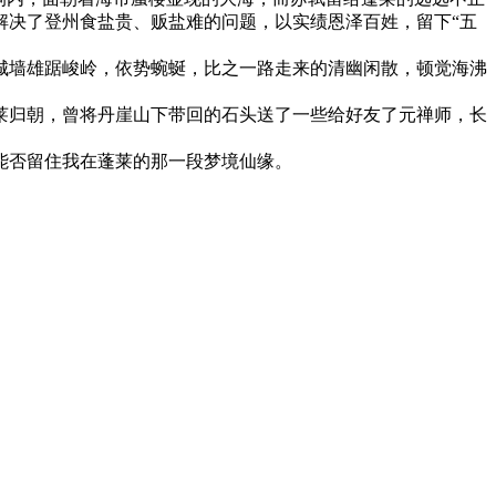
解决了登州食盐贵、贩盐难的问题，以实绩恩泽百姓，留下“五
城墙雄踞峻岭，依势蜿蜒，比之一路走来的清幽闲散，顿觉海沸
莱归朝，曾将丹崖山下带回的石头送了一些给好友了元禅师，长
能否留住我在蓬莱的那一段梦境仙缘。