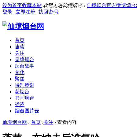
设为首页
收藏本站
欢迎走进仙境烟台！
仙境烟台官方微博
烟台
登录
|
立即注册
|
找回密码
首页
速读
关注
品牌烟台
烟台故事
文化
聚焦
特别策划
老烟台
书香烟台
经济
烟台图片云
仙境烟台网
›
首页
›
关注
›
查看内容