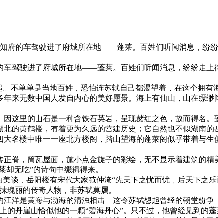
任登州知府的车驾驶进了府城所在地——蓬莱。百姓们听闻消息，
府的车驾驶进了府城所在地——蓬莱。百姓们听闻消息，纷纷走
再起。不单单是当地百姓，恐怕连苏轼自己都渴望着，在这个拥有
多年来无数中国人发自内心的美好愿景。海上有仙山，山在缥缈
。因这里的山石是一种含铁石英岩，呈现赭红之色，故而得名。
湖北的黄鹤楼，有着更为久远的营建历史；它自然也不似湖南的
为四大名楼中唯一一座北方楼阁，踏山望海的蓬莱阁似乎带着与生
砖正脊，筒瓦屋面，施小点金旋子的彩绘，无不显示着建筑的精
莱却无吃”的诗句中缀辑得来。
的美谈，岳阳楼有宋代大家范仲淹“先天下之忧而忧，后天下之乐
一抹瑰丽的传奇人物，非苏轼莫属。
的汪洋是黄海与渤海的清浊相击，这令苏轼想起曾经的朝堂纷争
上的丹崖山恰似他的一颗“碧海丹心”。只不过，他曾经见到的