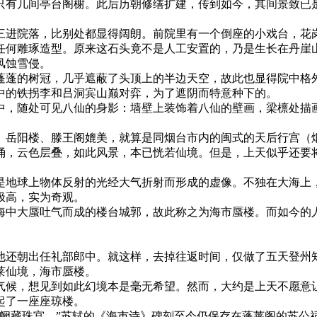
时只有几间亭台阁榭。此后历朝修缮扩建，传到如今，其间景致已
三进院落，比别处都显得阔朗。前院里有一个倒座的小戏台，花
任何雕琢造型。原来这石头竟不是人工安置的，乃是生长在丹崖
风蚀雪侵。
蓬蓬的树冠，几乎遮蔽了头顶上的半边天空，故此也显得院中格
中的铁拐李和吕洞宾山巅对弈，为了遮阴而特意种下的。
中，随处可见八仙的身影：墙壁上装饰着八仙的壁画，梁檩处描
、岳阳楼、滕王阁媲美，就算是同烟台市内的闽式的天后行宫（
涌，云色层叠，如此风景，本已恍若仙境。但是，上天似乎还要
是地球上物体反射的光经大气折射而形成的虚像。不独在大海上
极高，实为奇观。
海中大蜃吐气而成的楼台城郭，故此称之为海市蜃楼。而如今的
他还朝出任礼部郎中。就这样，去掉往返时间，仅做了五天登州
莱仙境，海市蜃楼。
气候，想见到如此幻境本是毫无希望。然而，大约是上天不愿意
起了一座座琼楼。
贝阙藏珠宫。”苏轼的《海市诗》碑刻至今仍保存在蓬莱阁的苏公