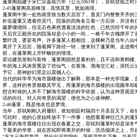
蓬莱阁始建于宋仁宗嘉祐六年（公元1061年），苏轼登临之
2-45蓬莱阁高居峰顶，其情其景，犹如画境。
蓬莱阁中第一处热闹景致当数天后宫了。显灵门内整整齐齐的
朴实凝重又透着些灵巧。院落的四角各立着一方石块，并没有
藤萝缠绕间，但见石色果然透着淡淡的红色，已然历经千年的
天后宫正殿所在的院落却是小小的一间，一株千年古槐撑开了
繁叶茂，婆娑有声。许多蓬莱人都相信，这棵树乃是当年八仙
离开了天后宫，随着脚下路径一转，便来到了蓬莱阁。走进阁
前，在蓬莱阁上开怀畅饮的情境。
若论建筑形制与装饰，蓬莱阁固然是素朴的，且不说和黄鹤楼
年的海上风涛里熏染了些仙气：在黄海、渤海交汇处，浪托云
予它，那神妙幻景足以震撼人心。
当代的科学早为海市蜃楼做出了解释，那本是一种光学现象，
界，这样的奇景都极其罕见，而蓬莱的海市蜃楼的出现频率却
想古时候的人并不了解海市蜃楼的科学依据，认为这种景观是
话的向往、对人间奇景的渴望，便也为之心迷神醉。
2-46蓬莱，既是地名也是梦境。
当年，苏轼刚刚入府履职，谁知朝廷时隔四个月圣旨又下，命
可此时，他的心里始终放不下一件事：他想看看神往已久的蓬
蓬莱的海市蜃楼往往出现在春夏之交，苏轼到蓬莱时却是深冬
下最美的华章，就在苏轼即将离开的时候，浩浩烟涛之上，升
“东方云海空复空，群仙出没空明中。荡摇浮世生万象，岂有