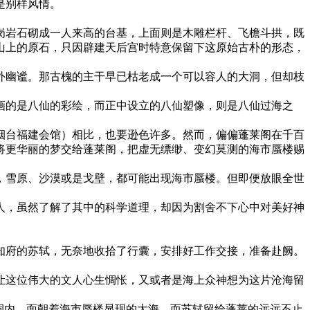
是别样风情。
岗岩石砌成一人来高的台基，上面则是木雕栏杆、飞檐斗拱，既
山上的原石，只因辟建天后宫时特意保留下这原始古朴的形态，
外幽谧。那古槐的主干早已枯老成一个可以容人的大洞，但却枝
画的是八仙的彩绘，而正中设立的八仙塑像，则是八仙过海之
烟台福建会馆）相比，也要逊色许多。然而，偏偏蓬莱阁在千百
将更华丽的梦交给蓬莱阁，把虚无缥缈、变幻莫测的海市蜃楼赐
，雪原、沙漠或是戈壁，都可能出现海市蜃楼。但即便放眼全世
人，虽然了解了其中的科学道理，却因为割舍不下心中对美好神
知府的苏轼，无奈地收拾了行囊，安排好工作交接，准备赴阙。
让这位伟大的文人心生惆怅，又或者是海上众神想为这片沧海留
祠内，面朝着海市蜃楼显现的大海，而苏轼留给蓬莱的远远不止