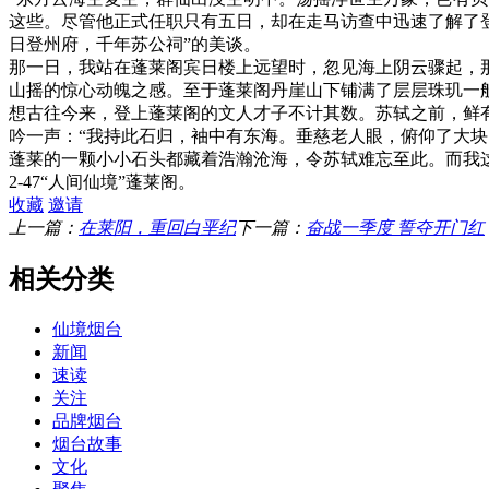
这些。尽管他正式任职只有五日，却在走马访查中迅速了解了
日登州府，千年苏公祠”的美谈。
那一日，我站在蓬莱阁宾日楼上远望时，忽见海上阴云骤起，
山摇的惊心动魄之感。至于蓬莱阁丹崖山下铺满了层层珠玑一
想古往今来，登上蓬莱阁的文人才子不计其数。苏轼之前，鲜
吟一声：“我持此石归，袖中有东海。垂慈老人眼，俯仰了大块
蓬莱的一颗小小石头都藏着浩瀚沧海，令苏轼难忘至此。而我
2-47“人间仙境”蓬莱阁。
收藏
邀请
上一篇：
在莱阳，重回白垩纪
下一篇：
奋战一季度 誓夺开门红
相关分类
仙境烟台
新闻
速读
关注
品牌烟台
烟台故事
文化