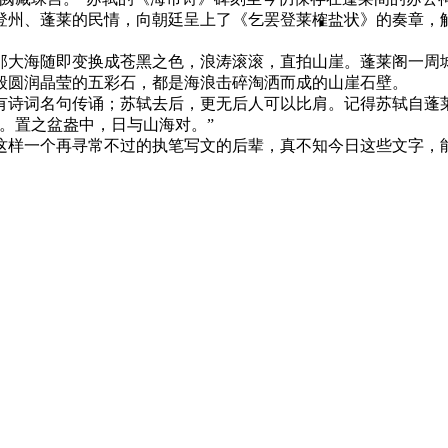
登州、蓬莱的民情，向朝廷呈上了《乞罢登莱榷盐状》的奏章，
那大海随即变换成苍黑之色，浪涛滚滚，直拍山崖。蓬莱阁一周
般圆润晶莹的五彩石，都是海浪击碎淘洒而成的山崖石壁。
有诗词名句传诵；苏轼去后，更无后人可以比肩。记得苏轼自蓬
。置之盆盎中，日与山海对。”
这样一个再寻常不过的执笔写文的后辈，真不知今日这些文字，