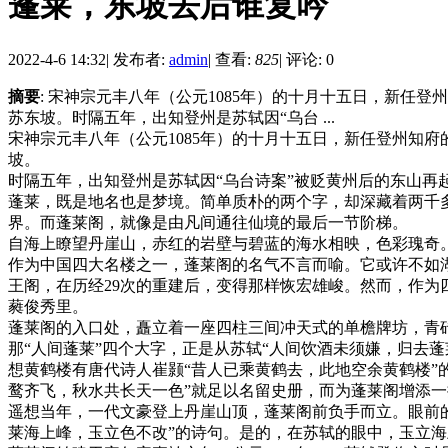
蓬莱，东坡去后谁复吟
2022-4-6 14:32
|
发布者:
admin
|
查看:
825
|
评论: 0
摘要
: 宋神宗元丰八年（公元1085年）的十月十五日，新
苏东坡。时隔五年，出知登州是苏轼因“乌台 ...
宋神宗元丰八年（公元1085年）的十月十五日，新任登州知
坡。
时隔五年，出知登州是苏轼因“乌台诗案”被贬黄州后的东山
蓬莱，既是地名也是梦境。简单质朴的两个字，却深藏着两千
界。而蓬莱阁，就像是由凡间通往仙境的最后一节阶梯。
自海上瞭望丹崖山，赤红的岩壁与碧蓝的海水相映，色彩瑰奇
作为中国四大名楼之一，蓬莱阁的名气不言而喻。它或许不如
王阁，在历经29次的重建后，变得那样恢宏雄峻。然而，作
蕤俊秀里。
蓬莱阁的入口处，矗立着一座四柱三间冲天式的单檐牌坊，青
那“人间蓬莱”四个大字，正是从苏轼“人间饮酒未须嫌，归去蓬
想黄鹤楼有唐代诗人崔颢“昔人已乘黄鹤去，此地空余黄鹤楼”
鹜齐飞，秋水共长天一色”就足以名留史册，而为蓬莱阁增添
遥想当年，一代文豪登上丹崖山顶，蓬莱阁前负手而立。眼前
莱海上峰，玉立色不改”的诗句。是的，在苏轼的眼中，玉立海