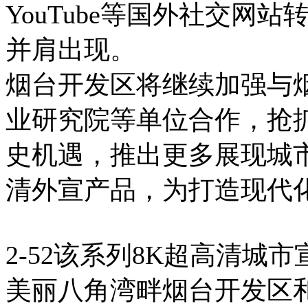
YouTube等国外社交网
并肩出现。
烟台开发区将继续加强与
业研究院等单位合作，抢
史机遇，推出更多展现城
清外宣产品，为打造现代
2-52该系列8K超高清
美丽八角湾畔烟台开发区