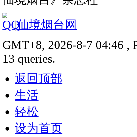
|
仙境烟台网
GMT+8, 2026-8-7 04:46 , P
13 queries.
返回顶部
生活
轻松
设为首页