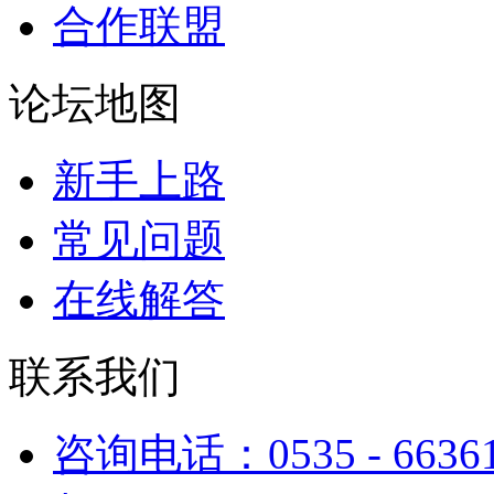
合作联盟
论坛地图
新手上路
常见问题
在线解答
联系我们
咨询电话：0535 - 6636