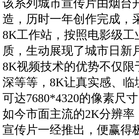
该系列城市宣传片由烟台
造，历时一年创作完成，
8K工作站，按照电影级工
质，生动展现了城市日新
8K视频技术的优势不仅
深等等，8K让真实感、临
可达7680*4320的像
如今市面主流的2K分辨率，
宣传片一经推出，便赢得极高